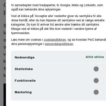
Opnå det fulde potentiale på SAP-
Vi samarbejder med tredjeparter, fx Google, Meta og LinkedIn, som
også kan behandle dine oplysninger.
platformen
Ved at klikke på ‘Accepter alle’ nedenfor giver du samtykke til alle
disse formål, eller du kan tilpasse dit samtykke ved at vælge enkelte
kategorier. Du kan til enhver tid ændre eller trække dit samtykke
SAP har udviklet en komplet portefølje af
tilbage ved at klikke på det lille ikon nederst i venstre hjørne af
løsninger, der understøtter en bred række
hjemmesiden.
opgaver i såvel små og mellemstore
Læs mere om cookies i
cookiepolitikken
, og se hvordan PwC behandl
dine personoplysninger i
persondatapolitikken
.
organisationer som store globale og komplekse
virksomheder. SAP’s platforme udvikles
Altid aktive
Nødvendige
kontinuerligt og opdateres med de nyeste
teknologier og processer. Udbyttet er indsigt,
Statistiske
kontrol og automatisering.
Funktionelle
Marketing