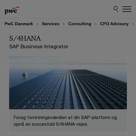
Skip
Skip
to
to
content
footer
PwC Danmark
Services
Consulting
CFO Advisory
S/4HANA
SAP Business Integrator
Forøg forretningsværdien af din SAP-platform og
opnå en succesfuld S/4HANA-rejse.