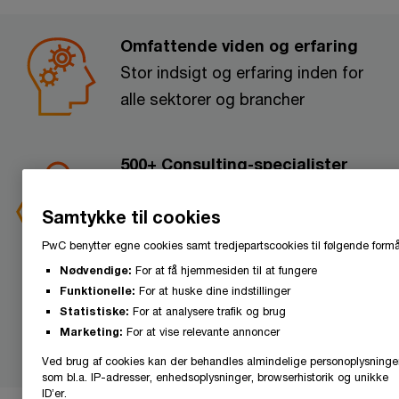
Omfattende viden og erfaring
Stor indsigt og erfaring inden for
alle sektorer og brancher
500+ Consulting-specialister
Uvildig rådgivning med fokus på
Samtykke til cookies
jeres behov og interesser
PwC benytter egne cookies samt tredjepartscookies til følgende formå
Nødvendige:
For at få hjemmesiden til at fungere
Globalt netværk, lokal ekspertise
Funktionelle:
For at huske dine indstillinger
Internationalt netværk med lokal
Statistiske:
For at analysere trafik og brug
Marketing:
For at vise relevante annoncer
forståelse og ekspertise
Ved brug af cookies kan der behandles almindelige personoplysninge
som bl.a. IP-adresser, enhedsoplysninger, browserhistorik og unikke
ID’er.