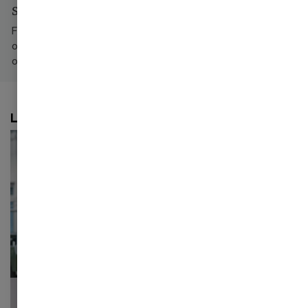
S/4HANA - SAP Business Integrator
Forøg værdien af din SAP-platform. Læs mere
om, hvordan PwC kan hjælpe jer med S/4HANA
og SAP Business Integrator.
Læs mere