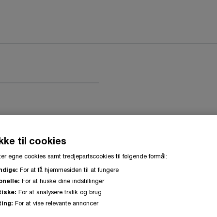
ke til cookies
er egne cookies samt tredjepartscookies til følgende formål:
ndige:
For at få hjemmesiden til at fungere
onelle:
For at huske dine indstillinger
tiske:
For at analysere trafik og brug
ing:
For at vise relevante annoncer