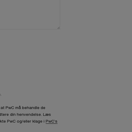
.
l, at PwC må behandle de
dtere din henvendelse. Læs
kte PwC og/eller klage i
PwC’s