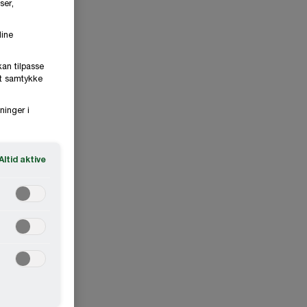
ser,
dine
kan tilpasse
it samtykke
ninger i
Altid aktive