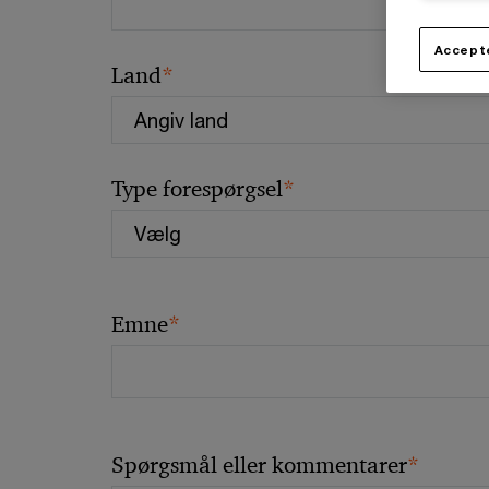
Accepte
*
Land
*
Type forespørgsel
*
Emne
*
Spørgsmål eller kommentarer