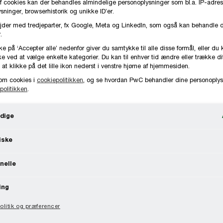
f cookies kan der behandles almindelige personoplysninger som bl.a. IP-adres
ninger, browserhistorik og unikke ID’er.
jder med tredjeparter, fx Google, Meta og LinkedIn, som også kan behandle 
.
ke på ‘Accepter alle’ nedenfor giver du samtykke til alle disse formål, eller du 
e ved at vælge enkelte kategorier. Du kan til enhver tid ændre eller trække d
 at klikke på det lille ikon nederst i venstre hjørne af hjemmesiden.
om cookies i
cookiepolitikken
, og se hvordan PwC behandler dine personoplys
politikken
.
dige
iske
nelle
ing
litik og præferencer