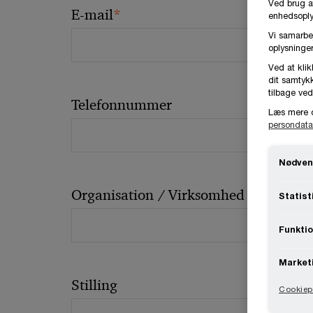
Ved brug a
*
E-mail
enhedsoplys
Vi samarbe
oplysninger
Ved at klik
dit samtykk
tilbage ved
Telefonnummer
Læs mere 
persondata
Nødven
Organisation / Virksomhed
Statist
Funktio
Market
Stilling
Cookiepo