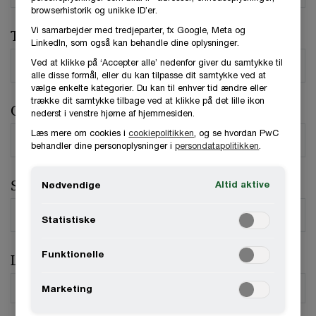
browserhistorik og unikke ID’er.
Vi samarbejder med tredjeparter, fx Google, Meta og
Telefonnummer
LinkedIn, som også kan behandle dine oplysninger.
Ved at klikke på ‘Accepter alle’ nedenfor giver du samtykke til
alle disse formål, eller du kan tilpasse dit samtykke ved at
vælge enkelte kategorier. Du kan til enhver tid ændre eller
trække dit samtykke tilbage ved at klikke på det lille ikon
Organisation / Virksomhed
nederst i venstre hjørne af hjemmesiden.
Læs mere om cookies i
cookiepolitikken
, og se hvordan PwC
behandler dine personoplysninger i
persondatapolitikken
.
Stilling
Altid aktive
Nødvendige
Statistiske
Funktionelle
Land
*
Marketing