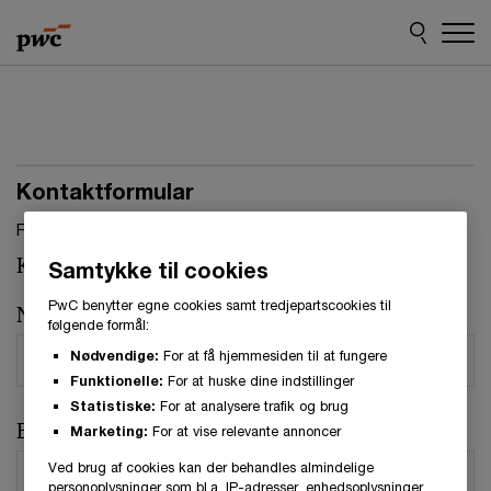
Skip
Skip
to
to
content
footer
Kontaktformular
Felter, markeret med stjerne, skal udfyldes.(
*
)
Kontaktperson:
Paula Løve Weibel
Samtykke til cookies
PwC benytter egne cookies samt tredjepartscookies til
Navn
*
følgende formål:
Nødvendige:
For at få hjemmesiden til at fungere
Funktionelle:
For at huske dine indstillinger
Statistiske:
For at analysere trafik og brug
E-mail
*
Marketing:
For at vise relevante annoncer
Ved brug af cookies kan der behandles almindelige
personoplysninger som bl.a. IP-adresser, enhedsoplysninger,