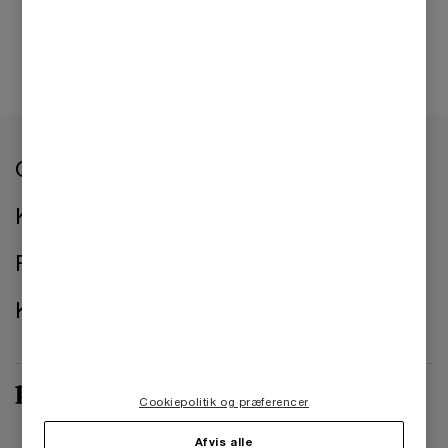
Om os
Kontorer
Presse
Kontakt os
Cookiepolitik og præferencer
Afvis alle