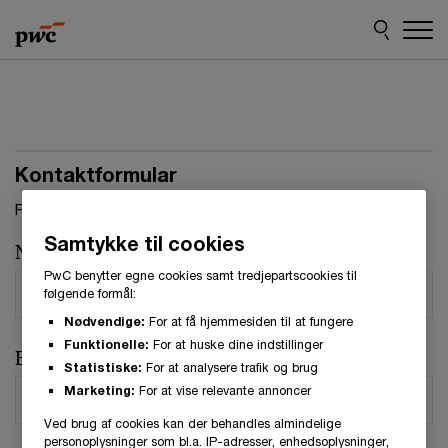
Skip
Skip
to
to
content
footer
Kontaktformular
Felter, markeret med stjerne, skal udfyldes.(
*
)
Samtykke til cookies
Navn
*
PwC benytter egne cookies samt tredjepartscookies til
følgende formål:
Nødvendige:
For at få hjemmesiden til at fungere
Funktionelle:
For at huske dine indstillinger
E-mail
*
Statistiske:
For at analysere trafik og brug
Marketing:
For at vise relevante annoncer
Ved brug af cookies kan der behandles almindelige
personoplysninger som bl.a. IP-adresser, enhedsoplysninger,