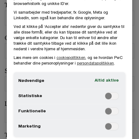
Telefonnummer
browserhistorik og unikke ID’er.
Vi samarbejder med tredjeparter, fx Google, Meta og
LinkedIn, som også kan behandle dine oplysninger.
Ved at klikke på ‘Accepter alle’ nedenfor giver du samtykke til
alle disse formål, eller du kan tilpasse dit samtykke ved at
Organisation / Virksomhed
vælge enkelte kategorier. Du kan til enhver tid ændre eller
trække dit samtykke tilbage ved at klikke på det lille ikon
nederst i venstre hjørne af hjemmesiden.
Læs mere om cookies i
cookiepolitikken
, og se hvordan PwC
behandler dine personoplysninger i
persondatapolitikken
.
Stilling
Altid aktive
Nødvendige
Statistiske
Land
*
Funktionelle
Marketing
Type forespørgsel
*