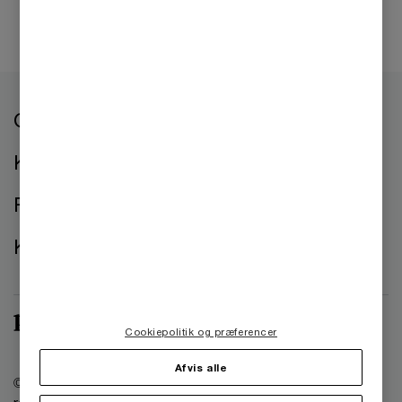
Om os
Kontorer
Presse
Kontakt os
Cookiepolitik og præferencer
Afvis alle
© 2021 - 2026 PwC. Alle rettigheder forbeholdes. PwC