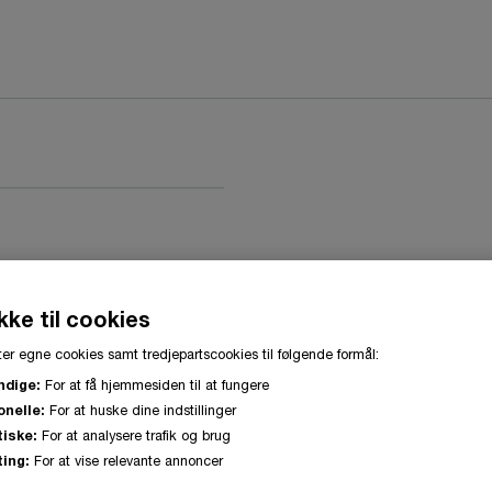
ke til cookies
er egne cookies samt tredjepartscookies til følgende formål:
ndige:
For at få hjemmesiden til at fungere
onelle:
For at huske dine indstillinger
tiske:
For at analysere trafik og brug
ing:
For at vise relevante annoncer