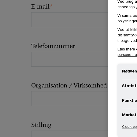
Ved brug a
*
E-mail
enhedsoplys
Vi samarbe
oplysninger
Ved at klik
dit samtykk
tilbage ved
Telefonnummer
Læs mere 
persondata
Nødven
Organisation / Virksomhed
Statist
Funktio
Market
Stilling
Cookiepo