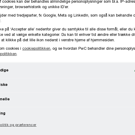
f cookies kan der behandles almindelige personoplysninger som bl.a. IP-adres
ninger, browserhistorik og unikke ID’er.
jder med tredjeparter, fx Google, Meta og LinkedIn, som også kan behandle 
.
ke på ‘Accepter alle’ nedenfor giver du samtykke til alle disse formål, eller du 
e ved at vælge enkelte kategorier. Du kan til enhver tid ændre eller trække d
 at klikke på det lille ikon nederst i venstre hjørne af hjemmesiden.
om cookies i
cookiepolitikken
, og se hvordan PwC behandler dine personoplys
politikken
.
dige
iske
nelle
ing
litik og præferencer