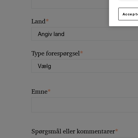
Accepte
*
Land
*
Type forespørgsel
*
Emne
*
Spørgsmål eller kommentarer