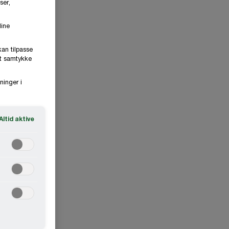
ser,
dine
kan tilpasse
it samtykke
ninger i
Altid aktive