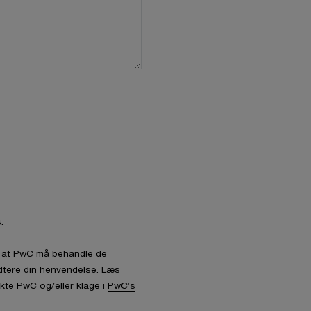
.
l, at PwC må behandle de
dtere din henvendelse. Læs
kte PwC og/eller klage i
PwC’s