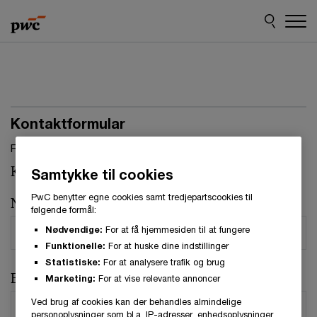
Skip
Skip
to
to
content
footer
Kontaktformular
Felter, markeret med stjerne, skal udfyldes.(
*
)
Kontaktperson:
Annette Jensen
Samtykke til cookies
PwC benytter egne cookies samt tredjepartscookies til
Navn
*
følgende formål:
Nødvendige:
For at få hjemmesiden til at fungere
Funktionelle:
For at huske dine indstillinger
Statistiske:
For at analysere trafik og brug
E-mail
*
Marketing:
For at vise relevante annoncer
Ved brug af cookies kan der behandles almindelige
personoplysninger som bl.a. IP-adresser, enhedsoplysninger,