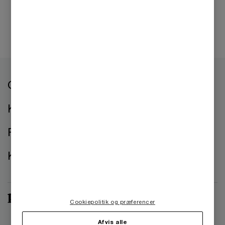
Om os
Kontorer
Presse
Kontakt os
Cookiepolitik og præferencer
Afvis alle