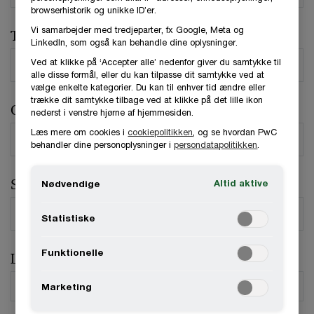
browserhistorik og unikke ID’er.
Vi samarbejder med tredjeparter, fx Google, Meta og
Telefonnummer
LinkedIn, som også kan behandle dine oplysninger.
Ved at klikke på ‘Accepter alle’ nedenfor giver du samtykke til
alle disse formål, eller du kan tilpasse dit samtykke ved at
vælge enkelte kategorier. Du kan til enhver tid ændre eller
trække dit samtykke tilbage ved at klikke på det lille ikon
Organisation / Virksomhed
nederst i venstre hjørne af hjemmesiden.
Læs mere om cookies i
cookiepolitikken
, og se hvordan PwC
behandler dine personoplysninger i
persondatapolitikken
.
Stilling
Altid aktive
Nødvendige
Statistiske
Funktionelle
Land
*
Marketing