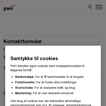
Skip
Skip
to
to
content
footer
Kontaktformular
Felter, markeret med stjerne, skal udfyldes.(
*
)
Kontaktperson:
Carl Petersen
Samtykke til cookies
PwC benytter egne cookies samt tredjepartscookies til
Navn
*
følgende formål:
Nødvendige:
For at få hjemmesiden til at fungere
Funktionelle:
For at huske dine indstillinger
Statistiske:
For at analysere trafik og brug
E-mail
*
Marketing:
For at vise relevante annoncer
Ved brug af cookies kan der behandles almindelige
personoplysninger som bl.a. IP-adresser, enhedsoplysninger,