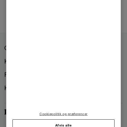
Om os
Kontorer
Presse
Kontakt os
Cookiepolitik og præferencer
Afvis alle