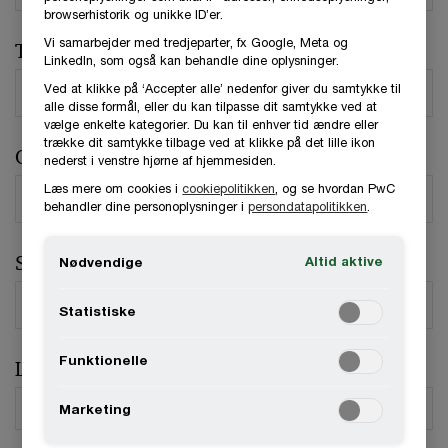
browserhistorik og unikke ID’er.
Vi samarbejder med tredjeparter, fx Google, Meta og
Telefonnummer
LinkedIn, som også kan behandle dine oplysninger.
Ved at klikke på ‘Accepter alle’ nedenfor giver du samtykke til
alle disse formål, eller du kan tilpasse dit samtykke ved at
vælge enkelte kategorier. Du kan til enhver tid ændre eller
trække dit samtykke tilbage ved at klikke på det lille ikon
Organisation / Virksomhed
nederst i venstre hjørne af hjemmesiden.
Læs mere om cookies i
cookiepolitikken
, og se hvordan PwC
behandler dine personoplysninger i
persondatapolitikken
.
Stilling
Altid aktive
Nødvendige
Statistiske
Funktionelle
Land
*
Marketing