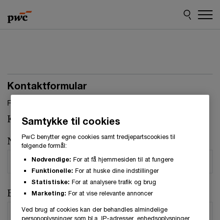
Skip
Skip
to
to
content
footer
Kontaktformular
Felter, markeret med stjerne, skal udfyldes.(
*
)
Kontaktperson:
Palle H. Jensen
Samtykke til cookies
PwC benytter egne cookies samt tredjepartscookies til
Navn
*
følgende formål:
Nødvendige:
For at få hjemmesiden til at fungere
Funktionelle:
For at huske dine indstillinger
Statistiske:
For at analysere trafik og brug
E-mail
*
Marketing:
For at vise relevante annoncer
Ved brug af cookies kan der behandles almindelige
personoplysninger som bl.a. IP-adresser, enhedsoplysninger,