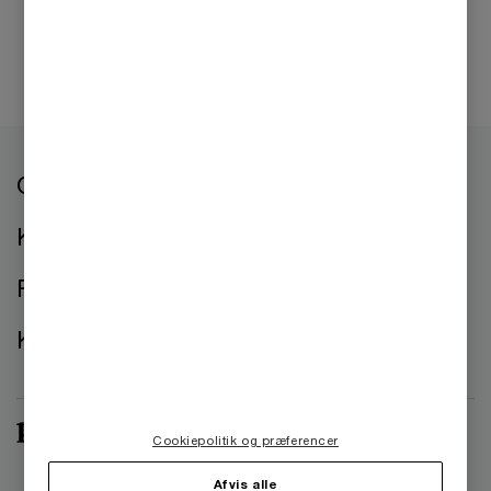
Om os
Kontorer
Presse
Kontakt os
Cookiepolitik og præferencer
Afvis alle