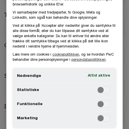
browserhistorik og unikke ID’er.
Vi samarbejder med tredjeparter, fx Google, Meta og
Telefonnummer
LinkedIn, som også kan behandle dine oplysninger.
Ved at klikke på ‘Accepter alle’ nedenfor giver du samtykke til
alle disse formål, eller du kan tilpasse dit samtykke ved at
vælge enkelte kategorier. Du kan til enhver tid ændre eller
trække dit samtykke tilbage ved at klikke på det lille ikon
Organisation / Virksomhed
nederst i venstre hjørne af hjemmesiden.
Læs mere om cookies i
cookiepolitikken
, og se hvordan PwC
behandler dine personoplysninger i
persondatapolitikken
.
Stilling
Altid aktive
Nødvendige
Statistiske
Funktionelle
Land
*
Marketing