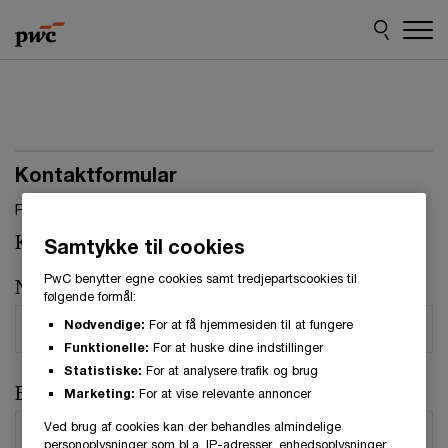
Skip
Skip
to
to
content
footer
Kontaktformular
Felter, markeret med stjerne, skal udfyldes.(
*
)
Kontaktperson:
Christa Winther Børsting
Samtykke til cookies
PwC benytter egne cookies samt tredjepartscookies til
Navn
*
følgende formål:
Nødvendige:
For at få hjemmesiden til at fungere
Funktionelle:
For at huske dine indstillinger
Statistiske:
For at analysere trafik og brug
E-mail
*
Marketing:
For at vise relevante annoncer
Ved brug af cookies kan der behandles almindelige
personoplysninger som bl.a. IP-adresser, enhedsoplysninger,