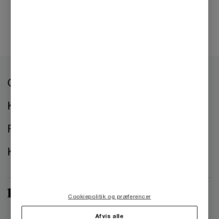
Om os
Kontorer
Presse
Kontakt os
Cookiepolitik og præferencer
Afvis alle