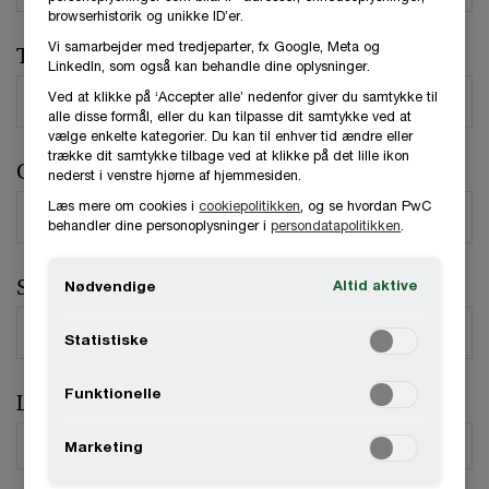
browserhistorik og unikke ID’er.
Vi samarbejder med tredjeparter, fx Google, Meta og
Telefonnummer
LinkedIn, som også kan behandle dine oplysninger.
Ved at klikke på ‘Accepter alle’ nedenfor giver du samtykke til
alle disse formål, eller du kan tilpasse dit samtykke ved at
vælge enkelte kategorier. Du kan til enhver tid ændre eller
trække dit samtykke tilbage ved at klikke på det lille ikon
Organisation / Virksomhed
nederst i venstre hjørne af hjemmesiden.
Læs mere om cookies i
cookiepolitikken
, og se hvordan PwC
behandler dine personoplysninger i
persondatapolitikken
.
Stilling
Altid aktive
Nødvendige
Statistiske
Funktionelle
Land
*
Marketing