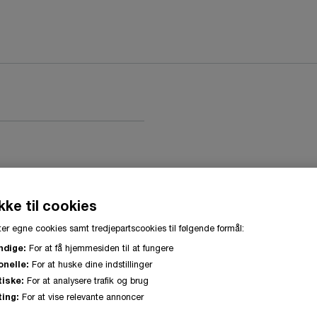
ke til cookies
er egne cookies samt tredjepartscookies til følgende formål:
ndige:
For at få hjemmesiden til at fungere
onelle:
For at huske dine indstillinger
tiske:
For at analysere trafik og brug
ing:
For at vise relevante annoncer