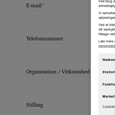
Ved brug a
*
E-mail
enhedsoplys
Vi samarbe
oplysninger
Ved at klik
dit samtykk
tilbage ved
Telefonnummer
Læs mere 
persondata
Nødven
Organisation / Virksomhed
Statist
Funktio
Market
Stilling
Cookiepo