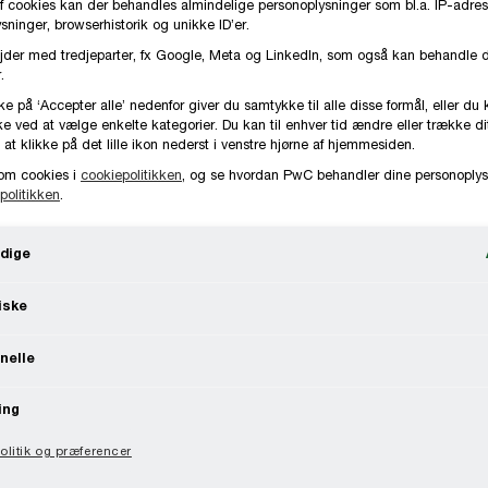
f cookies kan der behandles almindelige personoplysninger som bl.a. IP-adres
ninger, browserhistorik og unikke ID’er.
jder med tredjeparter, fx Google, Meta og LinkedIn, som også kan behandle 
.
ke på ‘Accepter alle’ nedenfor giver du samtykke til alle disse formål, eller du 
e ved at vælge enkelte kategorier. Du kan til enhver tid ændre eller trække d
 at klikke på det lille ikon nederst i venstre hjørne af hjemmesiden.
om cookies i
cookiepolitikken
, og se hvordan PwC behandler dine personoplys
politikken
.
dige
iske
nelle
ing
litik og præferencer