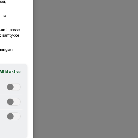
ser,
dine
kan tilpasse
it samtykke
ninger i
Altid aktive