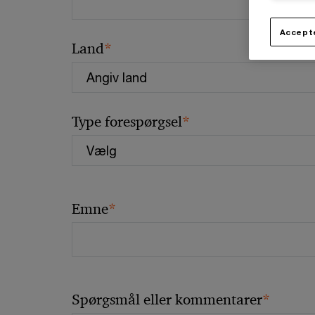
Accepte
*
Land
*
Type forespørgsel
*
Emne
*
Spørgsmål eller kommentarer