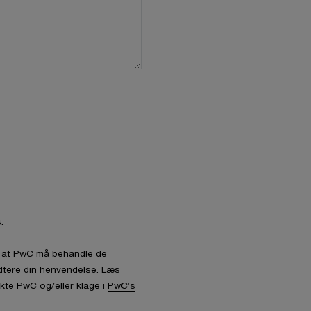
.
l, at PwC må behandle de
dtere din henvendelse. Læs
kte PwC og/eller klage i
PwC’s