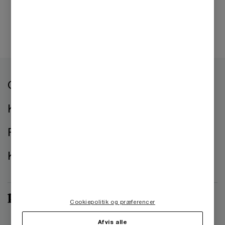
Om os
Kontorer
Presse
Kontakt os
Cookiepolitik og præferencer
Afvis alle