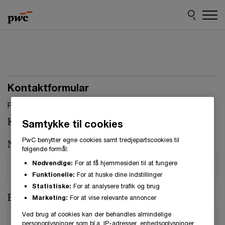
Skip
Skip
to
to
content
footer
Kontaktformular
Felter, markeret med stjerne, skal udfyldes.(
*
)
Kontaktperson:
Line Borregaard
Samtykke til cookies
PwC benytter egne cookies samt tredjepartscookies til
Navn
*
følgende formål:
Nødvendige:
For at få hjemmesiden til at fungere
Funktionelle:
For at huske dine indstillinger
Statistiske:
For at analysere trafik og brug
E-mail
*
Marketing:
For at vise relevante annoncer
Ved brug af cookies kan der behandles almindelige
personoplysninger som bl.a. IP-adresser, enhedsoplysninger,