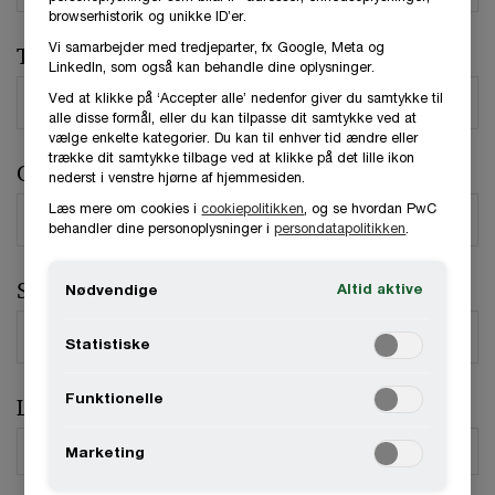
browserhistorik og unikke ID’er.
Vi samarbejder med tredjeparter, fx Google, Meta og
Telefonnummer
LinkedIn, som også kan behandle dine oplysninger.
Ved at klikke på ‘Accepter alle’ nedenfor giver du samtykke til
alle disse formål, eller du kan tilpasse dit samtykke ved at
vælge enkelte kategorier. Du kan til enhver tid ændre eller
trække dit samtykke tilbage ved at klikke på det lille ikon
Organisation / Virksomhed
nederst i venstre hjørne af hjemmesiden.
Læs mere om cookies i
cookiepolitikken
, og se hvordan PwC
behandler dine personoplysninger i
persondatapolitikken
.
Stilling
Altid aktive
Nødvendige
Statistiske
Funktionelle
Land
*
Marketing