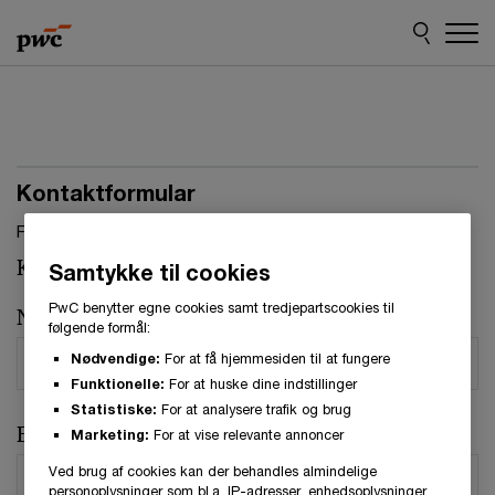
Skip
Skip
to
to
content
footer
Kontaktformular
Felter, markeret med stjerne, skal udfyldes.(
*
)
Kontaktperson:
Soomi Do
Samtykke til cookies
PwC benytter egne cookies samt tredjepartscookies til
Navn
*
følgende formål:
Nødvendige:
For at få hjemmesiden til at fungere
Funktionelle:
For at huske dine indstillinger
Statistiske:
For at analysere trafik og brug
E-mail
*
Marketing:
For at vise relevante annoncer
Ved brug af cookies kan der behandles almindelige
personoplysninger som bl.a. IP-adresser, enhedsoplysninger,