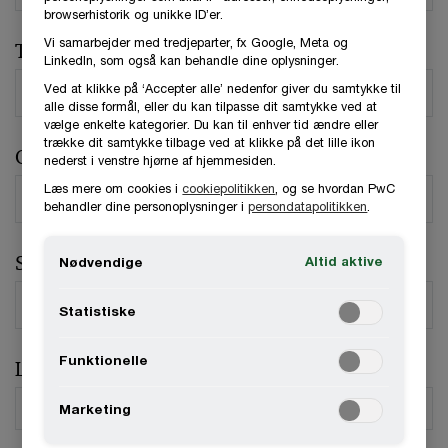
browserhistorik og unikke ID’er.
Vi samarbejder med tredjeparter, fx Google, Meta og
Telefonnummer
LinkedIn, som også kan behandle dine oplysninger.
Ved at klikke på ‘Accepter alle’ nedenfor giver du samtykke til
alle disse formål, eller du kan tilpasse dit samtykke ved at
vælge enkelte kategorier. Du kan til enhver tid ændre eller
trække dit samtykke tilbage ved at klikke på det lille ikon
Organisation / Virksomhed
nederst i venstre hjørne af hjemmesiden.
Læs mere om cookies i
cookiepolitikken
, og se hvordan PwC
behandler dine personoplysninger i
persondatapolitikken
.
Stilling
Altid aktive
Nødvendige
Statistiske
Funktionelle
Land
*
Marketing