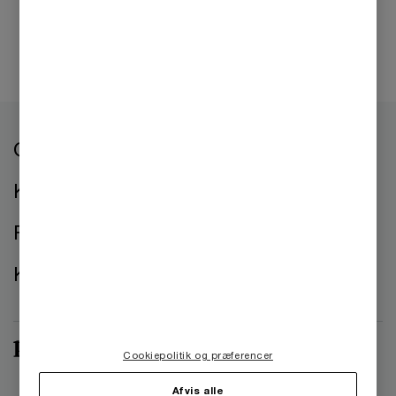
Om os
Kontorer
Presse
Kontakt os
Cookiepolitik og præferencer
Afvis alle