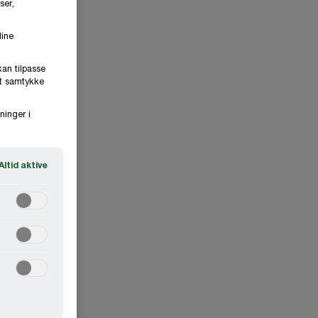
ser,
dine
kan tilpasse
it samtykke
ninger i
Altid aktive