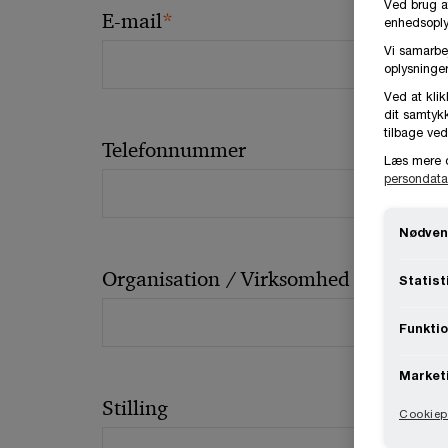
Ved brug a
*
E-mail
enhedsoplys
Vi samarbe
oplysninger
Ved at klik
dit samtykk
tilbage ved
Telefonnummer
Læs mere 
persondata
Nødven
Organisation / Virksomhed
Statist
Funktio
Market
Stilling
Cookiepo