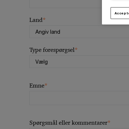
Accepte
*
Land
*
Type forespørgsel
*
Emne
*
Spørgsmål eller kommentarer