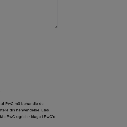
.
l, at PwC må behandle de
dtere din henvendelse. Læs
kte PwC og/eller klage i
PwC’s