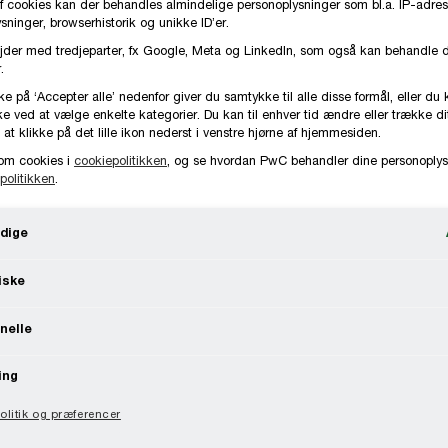
f cookies kan der behandles almindelige personoplysninger som bl.a. IP-adres
ninger, browserhistorik og unikke ID’er.
jder med tredjeparter, fx Google, Meta og LinkedIn, som også kan behandle 
.
ke på ‘Accepter alle’ nedenfor giver du samtykke til alle disse formål, eller du 
e ved at vælge enkelte kategorier. Du kan til enhver tid ændre eller trække d
 at klikke på det lille ikon nederst i venstre hjørne af hjemmesiden.
om cookies i
cookiepolitikken
, og se hvordan PwC behandler dine personoplys
politikken
.
dige
iske
nelle
ing
litik og præferencer