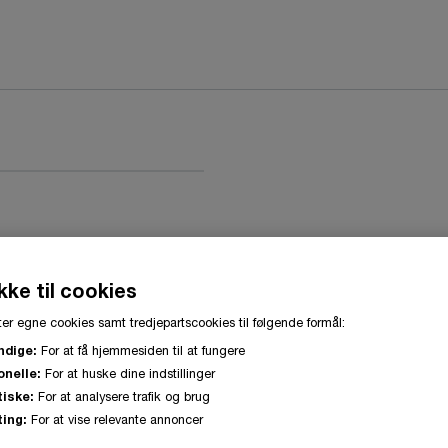
ller
ke til cookies
er egne cookies samt tredjepartscookies til følgende formål:
ndige:
For at få hjemmesiden til at fungere
onelle:
For at huske dine indstillinger
tiske:
For at analysere trafik og brug
ing:
For at vise relevante annoncer