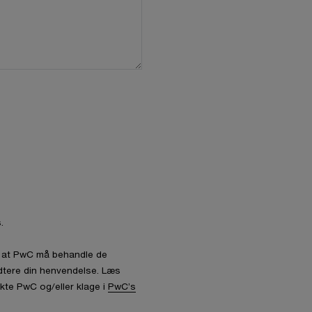
.
l, at PwC må behandle de
dtere din henvendelse. Læs
kte PwC og/eller klage i
PwC’s