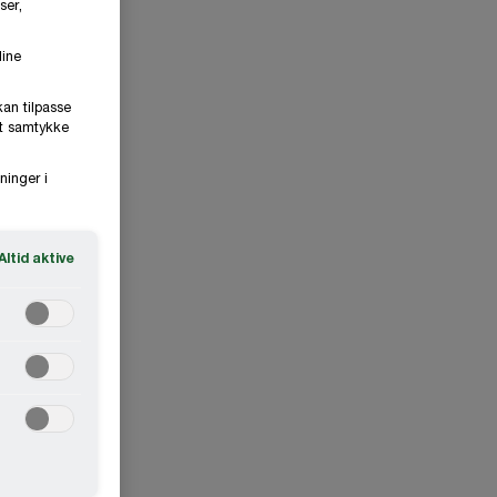
ser,
dine
kan tilpasse
it samtykke
ninger i
Altid aktive