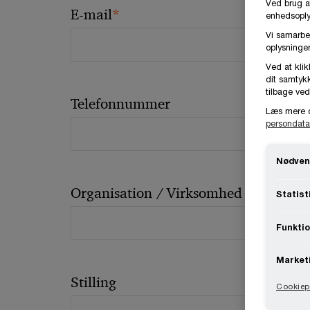
Ved brug a
*
E-mail
enhedsoplys
Vi samarbe
oplysninger
Ved at klik
dit samtykk
tilbage ved
Telefonnummer
Læs mere 
persondata
Nødven
Organisation / Virksomhed
Statist
Funktio
Market
Stilling
Cookiepo