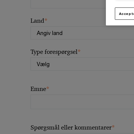
Accepte
*
Land
*
Type forespørgsel
*
Emne
*
Spørgsmål eller kommentarer