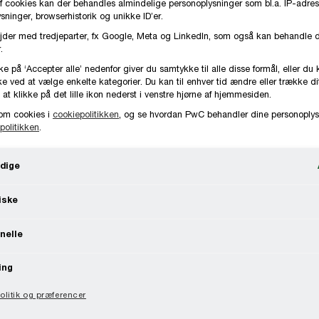
f cookies kan der behandles almindelige personoplysninger som bl.a. IP-adres
ninger, browserhistorik og unikke ID’er.
jder med tredjeparter, fx Google, Meta og LinkedIn, som også kan behandle 
.
ke på ‘Accepter alle’ nedenfor giver du samtykke til alle disse formål, eller du 
e ved at vælge enkelte kategorier. Du kan til enhver tid ændre eller trække d
 at klikke på det lille ikon nederst i venstre hjørne af hjemmesiden.
om cookies i
cookiepolitikken
, og se hvordan PwC behandler dine personoplys
politikken
.
dige
iske
nelle
ing
litik og præferencer