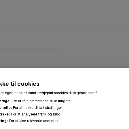
ke til cookies
er egne cookies samt tredjepartscookies til følgende formål:
ndige:
For at få hjemmesiden til at fungere
onelle:
For at huske dine indstillinger
tiske:
For at analysere trafik og brug
ing:
For at vise relevante annoncer