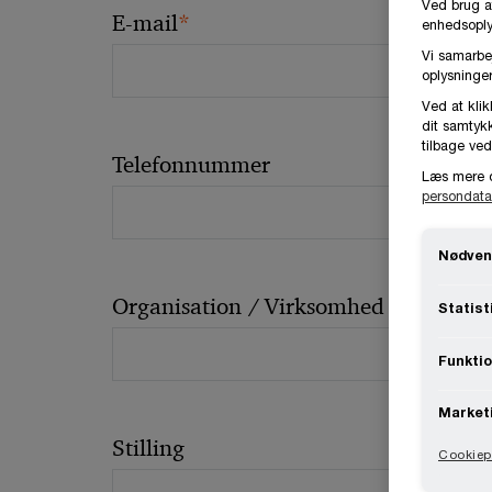
Ved brug a
*
E-mail
enhedsoplys
Vi samarbe
oplysninger
Ved at klik
dit samtykk
tilbage ved
Telefonnummer
Læs mere 
persondata
Nødven
Organisation / Virksomhed
Statist
Funktio
Market
Stilling
Cookiepo