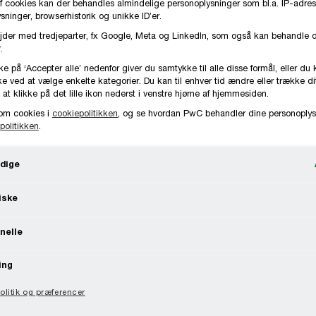
f cookies kan der behandles almindelige personoplysninger som bl.a. IP-adres
ninger, browserhistorik og unikke ID’er.
jder med tredjeparter, fx Google, Meta og LinkedIn, som også kan behandle 
.
ke på ‘Accepter alle’ nedenfor giver du samtykke til alle disse formål, eller du 
e ved at vælge enkelte kategorier. Du kan til enhver tid ændre eller trække d
 at klikke på det lille ikon nederst i venstre hjørne af hjemmesiden.
om cookies i
cookiepolitikken
, og se hvordan PwC behandler dine personoplys
politikken
.
dige
iske
nelle
ing
litik og præferencer