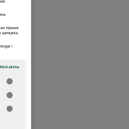
ser,
dine
kan tilpasse
it samtykke
ninger i
Altid aktive