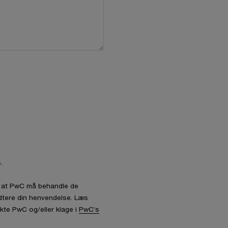
.
l, at PwC må behandle de
dtere din henvendelse. Læs
kte PwC og/eller klage i
PwC’s