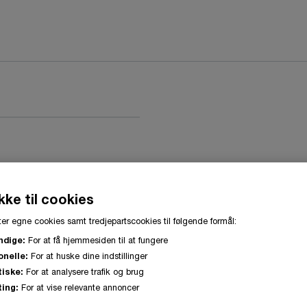
ke til cookies
er egne cookies samt tredjepartscookies til følgende formål:
ndige:
For at få hjemmesiden til at fungere
onelle:
For at huske dine indstillinger
tiske:
For at analysere trafik og brug
ing:
For at vise relevante annoncer