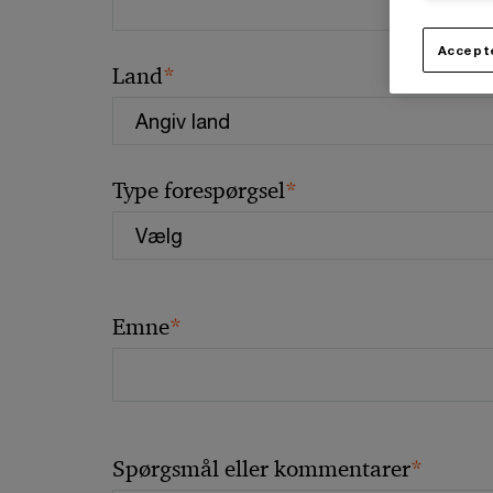
Accepte
*
Land
*
Type forespørgsel
*
Emne
*
Spørgsmål eller kommentarer