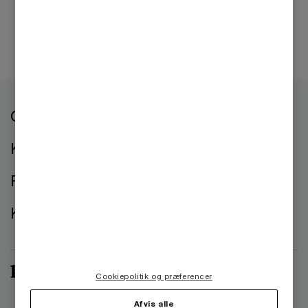
Om os
Kontorer
Presse
Kontakt os
Cookiepolitik og præferencer
Afvis alle