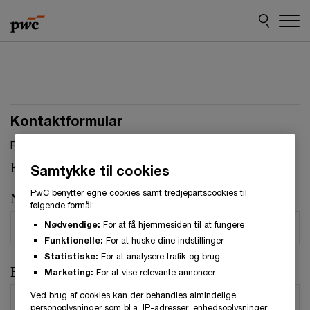
Skip
Skip
to
to
content
footer
Kontaktformular
Felter, markeret med stjerne, skal udfyldes.(
*
)
Kontaktperson:
Nathalie Blicher Danielsen
Samtykke til cookies
PwC benytter egne cookies samt tredjepartscookies til
Navn
*
følgende formål:
Nødvendige:
For at få hjemmesiden til at fungere
Funktionelle:
For at huske dine indstillinger
Statistiske:
For at analysere trafik og brug
E-mail
*
Marketing:
For at vise relevante annoncer
Ved brug af cookies kan der behandles almindelige
personoplysninger som bl.a. IP-adresser, enhedsoplysninger,