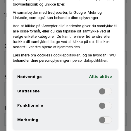
browserhistorik og unikke ID’er.
Vi samarbejder med tredjeparter, fx Google, Meta og
Telefonnummer
LinkedIn, som også kan behandle dine oplysninger.
Ved at klikke på ‘Accepter alle’ nedenfor giver du samtykke til
alle disse formål, eller du kan tilpasse dit samtykke ved at
vælge enkelte kategorier. Du kan til enhver tid ændre eller
trække dit samtykke tilbage ved at klikke på det lille ikon
Organisation / Virksomhed
nederst i venstre hjørne af hjemmesiden.
Læs mere om cookies i
cookiepolitikken
, og se hvordan PwC
behandler dine personoplysninger i
persondatapolitikken
.
Stilling
Altid aktive
Nødvendige
Statistiske
Funktionelle
Land
*
Marketing