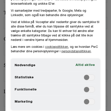
browserhistorik og unikke ID’er.
Vi samarbejder med tredjeparter, fx Google, Meta og
Telefonnummer
LinkedIn, som også kan behandle dine oplysninger.
Ved at klikke på ‘Accepter alle’ nedenfor giver du samtykke til
alle disse formål, eller du kan tilpasse dit samtykke ved at
vælge enkelte kategorier. Du kan til enhver tid ændre eller
trække dit samtykke tilbage ved at klikke på det lille ikon
Organisation / Virksomhed
nederst i venstre hjørne af hjemmesiden.
Læs mere om cookies i
cookiepolitikken
, og se hvordan PwC
behandler dine personoplysninger i
persondatapolitikken
.
Stilling
Altid aktive
Nødvendige
Statistiske
Funktionelle
Land
*
Marketing