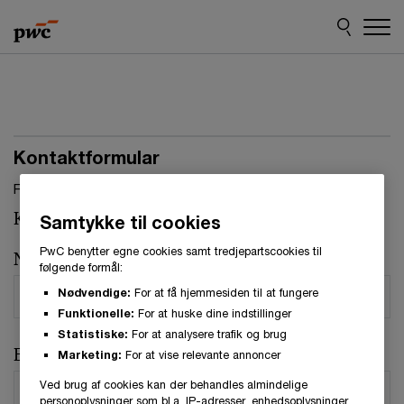
Skip
Skip
to
to
content
footer
Kontaktformular
Felter, markeret med stjerne, skal udfyldes.(
*
)
Kontaktperson:
Jacob Møller Friis
Samtykke til cookies
PwC benytter egne cookies samt tredjepartscookies til
Navn
*
følgende formål:
Nødvendige:
For at få hjemmesiden til at fungere
Funktionelle:
For at huske dine indstillinger
Statistiske:
For at analysere trafik og brug
E-mail
*
Marketing:
For at vise relevante annoncer
Ved brug af cookies kan der behandles almindelige
personoplysninger som bl.a. IP-adresser, enhedsoplysninger,