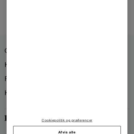
Om os
Kontorer
Presse
Kontakt os
Cookiepolitik og præferencer
Afvis alle