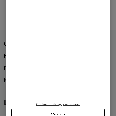
Om os
Kontorer
Presse
Kontakt os
Cookiepolitik og præferencer
Afvis alle