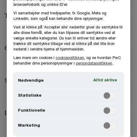
browserhistorik og unikke ID’er.
Vi samarbejder med tredjeparter, fx Google, Meta og
Telefonnummer
LinkedIn, som også kan behandle dine oplysninger.
Ved at klikke på ‘Accepter alle’ nedenfor giver du samtykke til
alle disse formål, eller du kan tilpasse dit samtykke ved at
vælge enkelte kategorier. Du kan til enhver tid ændre eller
trække dit samtykke tilbage ved at klikke på det lille ikon
Organisation / Virksomhed
nederst i venstre hjørne af hjemmesiden.
Læs mere om cookies i
cookiepolitikken
, og se hvordan PwC
behandler dine personoplysninger i
persondatapolitikken
.
Stilling
Altid aktive
Nødvendige
Statistiske
Funktionelle
Land
*
Marketing