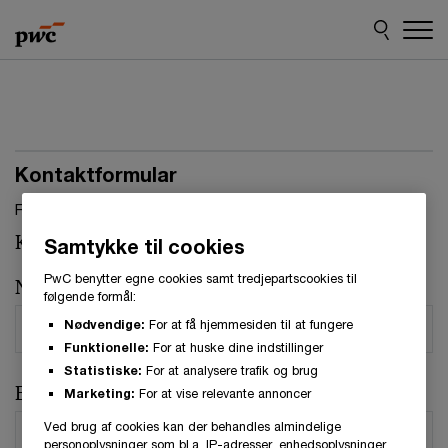
Skip
Skip
to
to
content
footer
Kontaktformular
Felter, markeret med stjerne, skal udfyldes.(
*
)
Kontaktperson:
Jens Peter Høgh
Samtykke til cookies
PwC benytter egne cookies samt tredjepartscookies til
Navn
*
følgende formål:
Nødvendige:
For at få hjemmesiden til at fungere
Funktionelle:
For at huske dine indstillinger
Statistiske:
For at analysere trafik og brug
E-mail
*
Marketing:
For at vise relevante annoncer
Ved brug af cookies kan der behandles almindelige
personoplysninger som bl.a. IP-adresser, enhedsoplysninger,