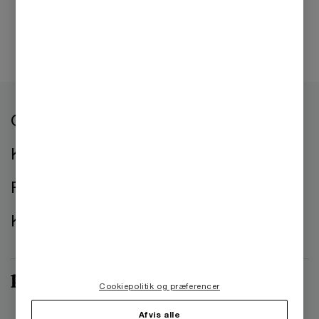
Om os
Kontorer
Presse
Kontakt os
Cookiepolitik og præferencer
Afvis alle