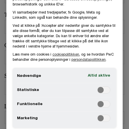
browserhistorik og unikke ID’er.
Vi samarbejder med tredjeparter, fx Google, Meta og
Telefonnummer
LinkedIn, som også kan behandle dine oplysninger.
Ved at klikke på ‘Accepter alle’ nedenfor giver du samtykke til
alle disse formål, eller du kan tilpasse dit samtykke ved at
vælge enkelte kategorier. Du kan til enhver tid ændre eller
trække dit samtykke tilbage ved at klikke på det lille ikon
Organisation / Virksomhed
nederst i venstre hjørne af hjemmesiden.
Læs mere om cookies i
cookiepolitikken
, og se hvordan PwC
behandler dine personoplysninger i
persondatapolitikken
.
Stilling
Altid aktive
Nødvendige
Statistiske
Funktionelle
Land
*
Marketing