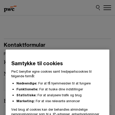
Skip
Skip
to
to
content
footer
Kontaktformular
Felter, markeret med stjerne, skal udfyldes.(
*
)
Kontaktperson:
Christian Kjær
Samtykke til cookies
PwC benytter egne cookies samt tredjepartscookies til
Navn
*
følgende formål:
Nødvendige:
For at få hjemmesiden til at fungere
Funktionelle:
For at huske dine indstillinger
Statistiske:
For at analysere trafik og brug
E-mail
*
Marketing:
For at vise relevante annoncer
Ved brug af cookies kan der behandles almindelige
personoplysninger som bl.a. IP-adresser, enhedsoplysninger,