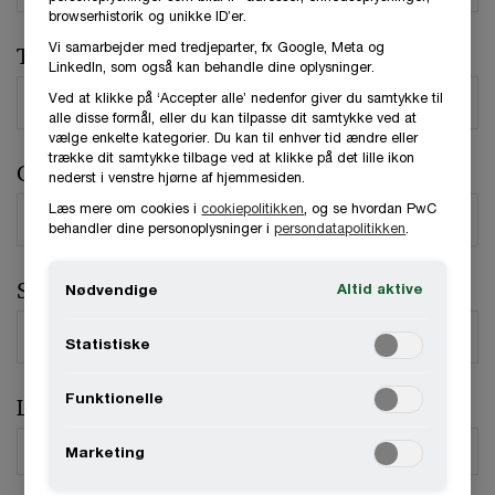
browserhistorik og unikke ID’er.
Vi samarbejder med tredjeparter, fx Google, Meta og
Telefonnummer
LinkedIn, som også kan behandle dine oplysninger.
Ved at klikke på ‘Accepter alle’ nedenfor giver du samtykke til
alle disse formål, eller du kan tilpasse dit samtykke ved at
vælge enkelte kategorier. Du kan til enhver tid ændre eller
trække dit samtykke tilbage ved at klikke på det lille ikon
Organisation / Virksomhed
nederst i venstre hjørne af hjemmesiden.
Læs mere om cookies i
cookiepolitikken
, og se hvordan PwC
behandler dine personoplysninger i
persondatapolitikken
.
Stilling
Altid aktive
Nødvendige
Statistiske
Funktionelle
Land
*
Marketing