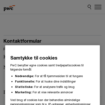
Skip
Skip
to
to
content
footer
Kontaktformular
Felter, markeret med stjerne, skal udfyldes.(
*
)
Kontaktperson:
René Brandt Jensen
Samtykke til cookies
PwC benytter egne cookies samt tredjepartscookies til
Navn
*
følgende formål:
Nødvendige:
For at få hjemmesiden til at fungere
Funktionelle:
For at huske dine indstillinger
Statistiske:
For at analysere trafik og brug
E-mail
*
Marketing:
For at vise relevante annoncer
Ved brug af cookies kan der behandles almindelige
personoplysninger som bl.a. IP-adresser, enhedsoplysninger,