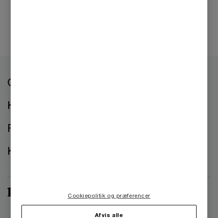
Om os
Kontorer
Presse
Kontakt os
Cookiepolitik og præferencer
Afvis alle