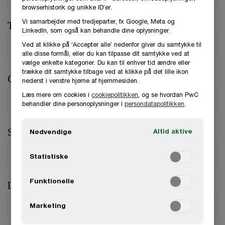
browserhistorik og unikke ID’er.
Vi samarbejder med tredjeparter, fx Google, Meta og
Telefonnummer
LinkedIn, som også kan behandle dine oplysninger.
Ved at klikke på ‘Accepter alle’ nedenfor giver du samtykke til
alle disse formål, eller du kan tilpasse dit samtykke ved at
vælge enkelte kategorier. Du kan til enhver tid ændre eller
trække dit samtykke tilbage ved at klikke på det lille ikon
Organisation / Virksomhed
nederst i venstre hjørne af hjemmesiden.
Læs mere om cookies i
cookiepolitikken
, og se hvordan PwC
behandler dine personoplysninger i
persondatapolitikken
.
Stilling
Altid aktive
Nødvendige
Statistiske
Funktionelle
Land
*
Marketing