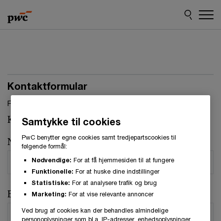
Skip
Skip
to
to
content
footer
Kontaktformular
Felter, markeret med stjerne, skal udfyldes.(
*
)
Kontaktperson:
Anne-Sophie Sachse Petersen
Samtykke til cookies
PwC benytter egne cookies samt tredjepartscookies til
Navn
*
følgende formål:
Nødvendige:
For at få hjemmesiden til at fungere
Funktionelle:
For at huske dine indstillinger
Statistiske:
For at analysere trafik og brug
E-mail
*
Marketing:
For at vise relevante annoncer
Ved brug af cookies kan der behandles almindelige
personoplysninger som bl.a. IP-adresser, enhedsoplysninger,