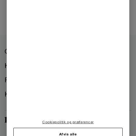
Om os
Kontorer
Presse
Kontakt os
Cookiepolitik og præferencer
Afvis alle