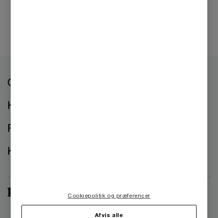
Om os
Kontorer
Presse
Kontakt os
Cookiepolitik og præferencer
Afvis alle