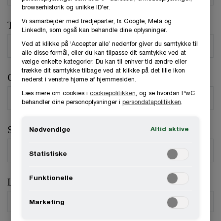
browserhistorik og unikke ID’er.
Vi samarbejder med tredjeparter, fx Google, Meta og
Telefonnummer
LinkedIn, som også kan behandle dine oplysninger.
Ved at klikke på ‘Accepter alle’ nedenfor giver du samtykke til
alle disse formål, eller du kan tilpasse dit samtykke ved at
vælge enkelte kategorier. Du kan til enhver tid ændre eller
trække dit samtykke tilbage ved at klikke på det lille ikon
Organisation / Virksomhed
nederst i venstre hjørne af hjemmesiden.
Læs mere om cookies i
cookiepolitikken
, og se hvordan PwC
behandler dine personoplysninger i
persondatapolitikken
.
Stilling
Altid aktive
Nødvendige
Statistiske
Funktionelle
Land
*
Marketing