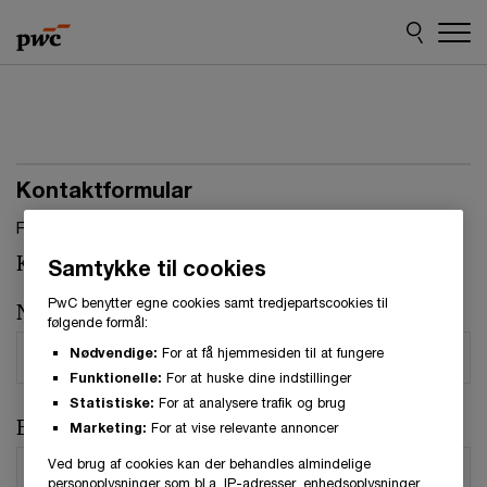
Skip
Skip
to
to
content
footer
Kontaktformular
Felter, markeret med stjerne, skal udfyldes.(
*
)
Kontaktperson:
Søren Rosenkvist
Samtykke til cookies
PwC benytter egne cookies samt tredjepartscookies til
Navn
*
følgende formål:
Nødvendige:
For at få hjemmesiden til at fungere
Funktionelle:
For at huske dine indstillinger
Statistiske:
For at analysere trafik og brug
E-mail
*
Marketing:
For at vise relevante annoncer
Ved brug af cookies kan der behandles almindelige
personoplysninger som bl.a. IP-adresser, enhedsoplysninger,