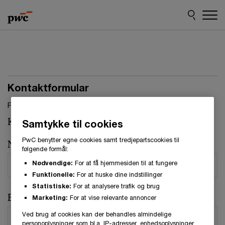
Skip
Skip
to
to
content
footer
Kontaktformular
Felter, markeret med stjerne, skal udfyldes.(
*
)
Kontaktperson:
Thomas Bjerre
Samtykke til cookies
PwC benytter egne cookies samt tredjepartscookies til
Navn
*
følgende formål:
Nødvendige:
For at få hjemmesiden til at fungere
Funktionelle:
For at huske dine indstillinger
Statistiske:
For at analysere trafik og brug
E-mail
*
Marketing:
For at vise relevante annoncer
Ved brug af cookies kan der behandles almindelige
personoplysninger som bl.a. IP-adresser, enhedsoplysninger,