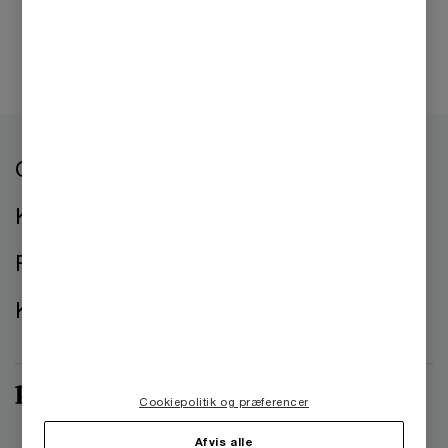
Om os
Kontorer
Presse
Kontakt os
Cookiepolitik og præferencer
Afvis alle