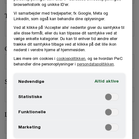
browserhistorik og unikke ID’er.
Vi samarbejder med tredjeparter, fx Google, Meta og
Telefonnummer
LinkedIn, som også kan behandle dine oplysninger.
Ved at klikke på ‘Accepter alle’ nedenfor giver du samtykke til
alle disse formål, eller du kan tilpasse dit samtykke ved at
vælge enkelte kategorier. Du kan til enhver tid ændre eller
trække dit samtykke tilbage ved at klikke på det lille ikon
Organisation / Virksomhed
nederst i venstre hjørne af hjemmesiden.
Læs mere om cookies i
cookiepolitikken
, og se hvordan PwC
behandler dine personoplysninger i
persondatapolitikken
.
Stilling
Altid aktive
Nødvendige
Statistiske
Funktionelle
Land
*
Marketing