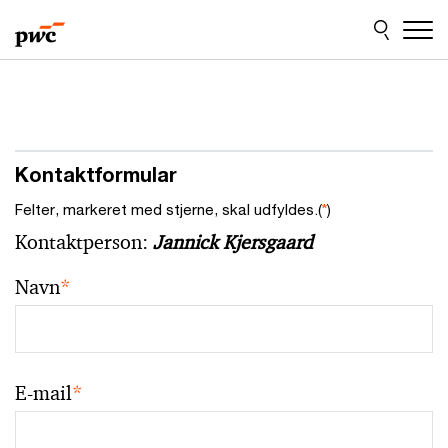
Skip
Skip
to
to
content
footer
Kontaktformular
Felter, markeret med stjerne, skal udfyldes.(
*
)
Kontaktperson:
Jannick Kjersgaard
Navn
*
E-mail
*