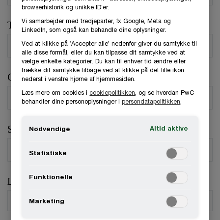
browserhistorik og unikke ID’er.
Vi samarbejder med tredjeparter, fx Google, Meta og
Telefonnummer
LinkedIn, som også kan behandle dine oplysninger.
Ved at klikke på ‘Accepter alle’ nedenfor giver du samtykke til
alle disse formål, eller du kan tilpasse dit samtykke ved at
vælge enkelte kategorier. Du kan til enhver tid ændre eller
trække dit samtykke tilbage ved at klikke på det lille ikon
Organisation / Virksomhed
nederst i venstre hjørne af hjemmesiden.
Læs mere om cookies i
cookiepolitikken
, og se hvordan PwC
behandler dine personoplysninger i
persondatapolitikken
.
Stilling
Altid aktive
Nødvendige
Statistiske
Funktionelle
Land
*
Marketing