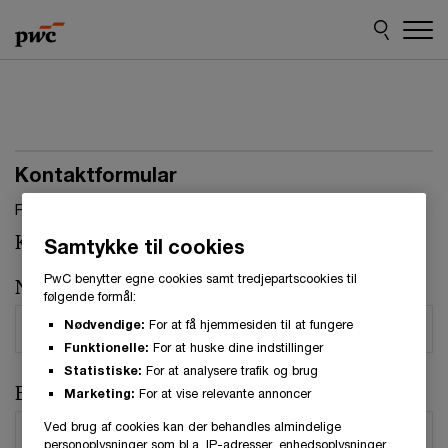
Skip
Skip
to
to
content
footer
Kontaktformular
Felter, markeret med stjerne, skal udfyldes.(
*
)
Kontaktperson:
Brian Pedersen
Samtykke til cookies
PwC benytter egne cookies samt tredjepartscookies til
Navn
*
følgende formål:
Nødvendige:
For at få hjemmesiden til at fungere
Funktionelle:
For at huske dine indstillinger
Statistiske:
For at analysere trafik og brug
E-mail
*
Marketing:
For at vise relevante annoncer
Ved brug af cookies kan der behandles almindelige
personoplysninger som bl.a. IP-adresser, enhedsoplysninger,