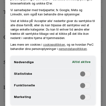
browserhistorik og unikke ID’er.
Vi samarbejder med tredjeparter, fx Google, Meta og
Telefonnummer
LinkedIn, som også kan behandle dine oplysninger.
Ved at klikke på ‘Accepter alle’ nedenfor giver du samtykke til
alle disse formål, eller du kan tilpasse dit samtykke ved at
vælge enkelte kategorier. Du kan til enhver tid ændre eller
trække dit samtykke tilbage ved at klikke på det lille ikon
Organisation / Virksomhed
nederst i venstre hjørne af hjemmesiden.
Læs mere om cookies i
cookiepolitikken
, og se hvordan PwC
behandler dine personoplysninger i
persondatapolitikken
.
Stilling
Altid aktive
Nødvendige
Statistiske
Funktionelle
Land
*
Marketing