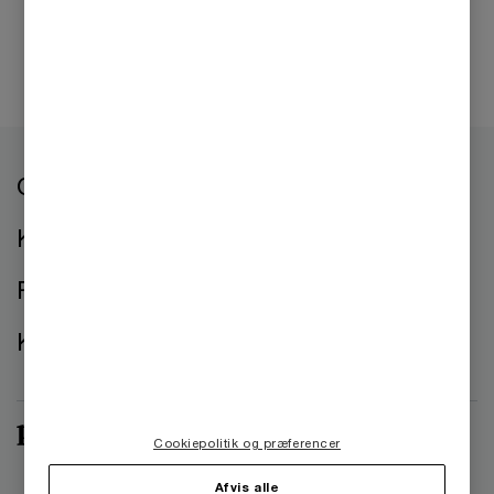
Om os
Kontorer
Presse
Kontakt os
Cookiepolitik og præferencer
Afvis alle