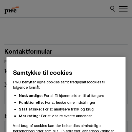
Skip
Skip
to
to
content
footer
Kontaktformular
Felter, markeret med stjerne, skal udfyldes.(
*
)
Kontaktperson:
Jan Hetland Møller
Samtykke til cookies
PwC benytter egne cookies samt tredjepartscookies til
Navn
*
følgende formål:
Nødvendige:
For at få hjemmesiden til at fungere
Funktionelle:
For at huske dine indstillinger
Statistiske:
For at analysere trafik og brug
E-mail
*
Marketing:
For at vise relevante annoncer
Ved brug af cookies kan der behandles almindelige
personoplysninger som bl.a. IP-adresser, enhedsoplysninger,