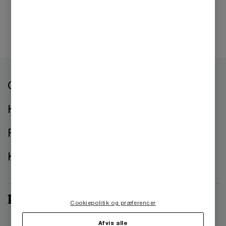
Om os
Kontorer
Presse
Kontakt os
Cookiepolitik og præferencer
Afvis alle