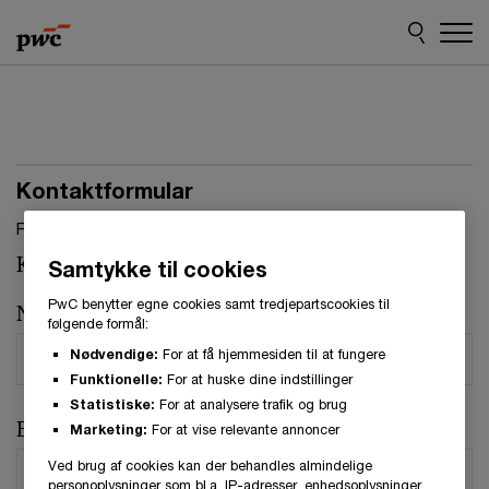
Skip
Skip
to
to
content
footer
Kontaktformular
Felter, markeret med stjerne, skal udfyldes.(
*
)
Kontaktperson:
Johan Bogentoft
Samtykke til cookies
PwC benytter egne cookies samt tredjepartscookies til
Navn
*
følgende formål:
Nødvendige:
For at få hjemmesiden til at fungere
Funktionelle:
For at huske dine indstillinger
Statistiske:
For at analysere trafik og brug
E-mail
*
Marketing:
For at vise relevante annoncer
Ved brug af cookies kan der behandles almindelige
personoplysninger som bl.a. IP-adresser, enhedsoplysninger,