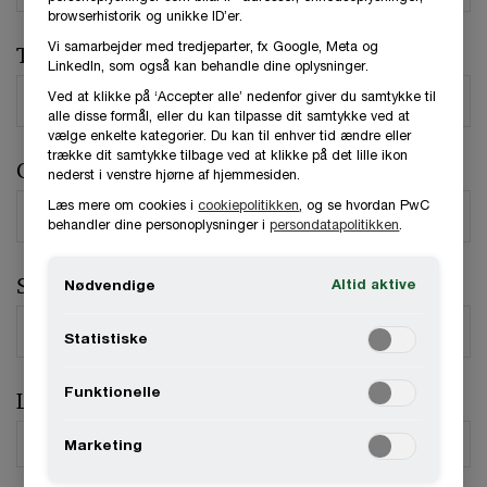
browserhistorik og unikke ID’er.
Vi samarbejder med tredjeparter, fx Google, Meta og
Telefonnummer
LinkedIn, som også kan behandle dine oplysninger.
Ved at klikke på ‘Accepter alle’ nedenfor giver du samtykke til
alle disse formål, eller du kan tilpasse dit samtykke ved at
vælge enkelte kategorier. Du kan til enhver tid ændre eller
trække dit samtykke tilbage ved at klikke på det lille ikon
Organisation / Virksomhed
nederst i venstre hjørne af hjemmesiden.
Læs mere om cookies i
cookiepolitikken
, og se hvordan PwC
behandler dine personoplysninger i
persondatapolitikken
.
Stilling
Altid aktive
Nødvendige
Statistiske
Funktionelle
Land
*
Marketing