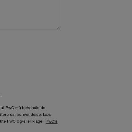
.
l, at PwC må behandle de
dtere din henvendelse. Læs
kte PwC og/eller klage i
PwC’s