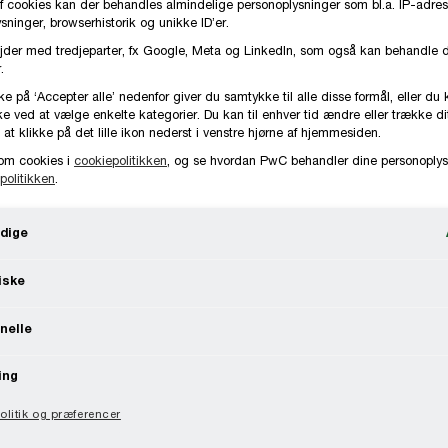
f cookies kan der behandles almindelige personoplysninger som bl.a. IP-adres
ninger, browserhistorik og unikke ID’er.
jder med tredjeparter, fx Google, Meta og LinkedIn, som også kan behandle 
.
ke på ‘Accepter alle’ nedenfor giver du samtykke til alle disse formål, eller du 
e ved at vælge enkelte kategorier. Du kan til enhver tid ændre eller trække d
 at klikke på det lille ikon nederst i venstre hjørne af hjemmesiden.
om cookies i
cookiepolitikken
, og se hvordan PwC behandler dine personoplys
politikken
.
dige
iske
nelle
ing
litik og præferencer