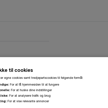
tenskrog
ke til cookies
er egne cookies samt tredjepartscookies til følgende formål:
ndige:
For at få hjemmesiden til at fungere
onelle:
For at huske dine indstillinger
tiske:
For at analysere trafik og brug
ing:
For at vise relevante annoncer