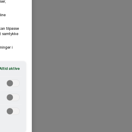
ser,
dine
kan tilpasse
it samtykke
ninger i
Altid aktive