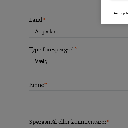
Accepte
*
Land
*
Type forespørgsel
*
Emne
*
Spørgsmål eller kommentarer