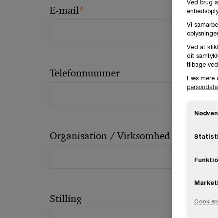
Ved brug a
*
E-mail
enhedsoplys
Vi samarbe
oplysninger
Ved at klik
dit samtykk
tilbage ved
Telefonnummer
Læs mere 
persondata
Nødven
Organisation / Virksomhed
Statist
Funktio
Market
Stilling
Cookiepo