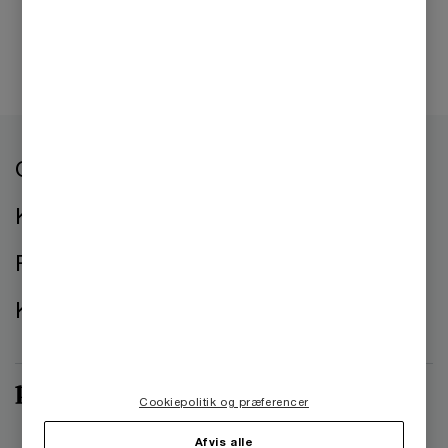
Om os
Kontorer
Presse
Kontakt os
Cookiepolitik og præferencer
Afvis alle