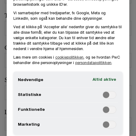
browserhistorik og unikke ID’er.
Vi samarbejder med tredjeparter, fx Google, Meta og
Telefonnummer
LinkedIn, som også kan behandle dine oplysninger.
Ved at klikke på ‘Accepter alle’ nedenfor giver du samtykke til
alle disse formål, eller du kan tilpasse dit samtykke ved at
vælge enkelte kategorier. Du kan til enhver tid ændre eller
trække dit samtykke tilbage ved at klikke på det lille ikon
Organisation / Virksomhed
nederst i venstre hjørne af hjemmesiden.
Læs mere om cookies i
cookiepolitikken
, og se hvordan PwC
behandler dine personoplysninger i
persondatapolitikken
.
Stilling
Altid aktive
Nødvendige
Statistiske
Funktionelle
Land
*
Marketing