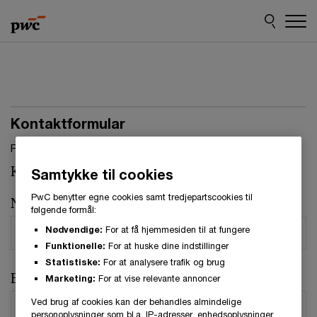
Skip
Skip
to
to
content
footer
Kontaktformular
Felter, markeret med stjerne, skal udfyldes.(
*
)
Kontaktperson:
Rune Kjeldsen
Samtykke til cookies
PwC benytter egne cookies samt tredjepartscookies til
Navn
*
følgende formål:
Nødvendige:
For at få hjemmesiden til at fungere
Funktionelle:
For at huske dine indstillinger
Statistiske:
For at analysere trafik og brug
E-mail
*
Marketing:
For at vise relevante annoncer
Ved brug af cookies kan der behandles almindelige
personoplysninger som bl.a. IP-adresser, enhedsoplysninger,