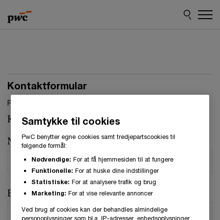
Skip
Skip
to
to
content
footer
Kontaktformular
Felter, markeret med stjerne, skal udfyldes.(
*
)
Kontaktperson:
René Lykke Wethelund
Samtykke til cookies
PwC benytter egne cookies samt tredjepartscookies til
Navn
*
følgende formål:
Nødvendige:
For at få hjemmesiden til at fungere
Funktionelle:
For at huske dine indstillinger
Statistiske:
For at analysere trafik og brug
E-mail
*
Marketing:
For at vise relevante annoncer
Ved brug af cookies kan der behandles almindelige
personoplysninger som bl.a. IP-adresser, enhedsoplysninger,