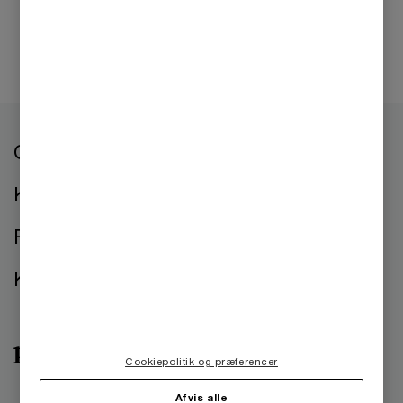
Om os
Kontorer
Presse
Kontakt os
Cookiepolitik og præferencer
Afvis alle