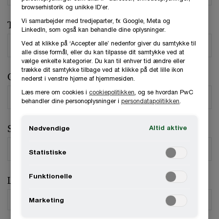
browserhistorik og unikke ID’er.
Vi samarbejder med tredjeparter, fx Google, Meta og
Telefonnummer
LinkedIn, som også kan behandle dine oplysninger.
Ved at klikke på ‘Accepter alle’ nedenfor giver du samtykke til
alle disse formål, eller du kan tilpasse dit samtykke ved at
vælge enkelte kategorier. Du kan til enhver tid ændre eller
trække dit samtykke tilbage ved at klikke på det lille ikon
Organisation / Virksomhed
nederst i venstre hjørne af hjemmesiden.
Læs mere om cookies i
cookiepolitikken
, og se hvordan PwC
behandler dine personoplysninger i
persondatapolitikken
.
Stilling
Altid aktive
Nødvendige
Statistiske
Funktionelle
Land
*
Marketing