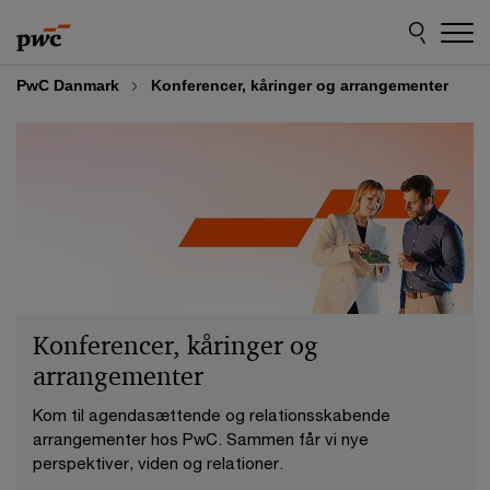
Skip
Skip
to
to
content
footer
PwC Danmark
Konferencer, kåringer og arrangementer
Konferencer, kåringer og
arrangementer
Kom til agendasættende og relationsskabende
arrangementer hos PwC. Sammen får vi nye
perspektiver, viden og relationer.