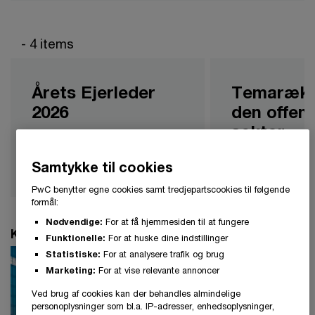
- 4 items
Årets Ejerleder
Temarække
2026
den offent
sektor
Flere afholdelser
Flere afholdelser
Samtykke til cookies
PwC benytter egne cookies samt tredjepartscookies til følgende
formål:
Nødvendige:
For at få hjemmesiden til at fungere
Kommende arrangementer
Funktionelle:
For at huske dine indstillinger
Statistiske:
For at analysere trafik og brug
Marketing:
For at vise relevante annoncer
Ved brug af cookies kan der behandles almindelige
personoplysninger som bl.a. IP-adresser, enhedsoplysninger,