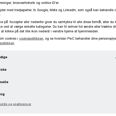
ninger, browserhistorik og unikke ID’er.
kapital- og venturefonde, herunder due diligence
jder med tredjeparter, fx Google, Meta og LinkedIn, som også kan behandle 
funds flows mv.
.
ke på ‘Accepter alle’ nedenfor giver du samtykke til alle disse formål, eller du 
e ved at vælge enkelte kategorier. Du kan til enhver tid ændre eller trække d
2132 5269
Kontakt
 at klikke på det lille ikon nederst i venstre hjørne af hjemmesiden.
om cookies i
cookiepolitikken
, og se hvordan PwC behandler dine personoplys
København, PwC Danmark
politikken
.
dige
iske
 om MIP- og incitamentsprogrammer som en del 
nelle
ing
er primært danske og udenlandske kapitalfonde 
litik og præferencer
ber.