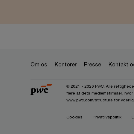
Om os
Kontorer
Presse
Kontakt o
© 2021 - 2026 PwC. Alle rettigheder
flere af dets medlemsfirmaer, hvor
www.pwc.com/structure for yderlige
Cookies
Privatlivspolitik
D