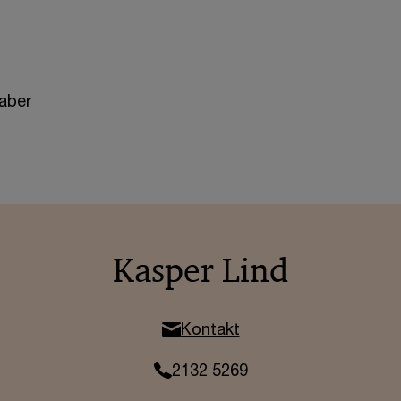
kaber
Kasper Lind
Kontakt
2132 5269