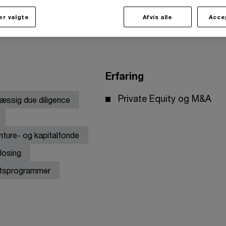
r valgte
Afvis alle
Acce
Erfaring
Private Equity og M&A
ssig due diligence
enture- og kapitalfonde
losing
ntsprogrammer