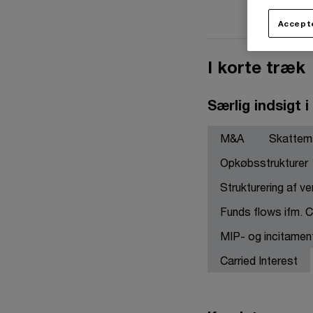
Accepte
I korte træk
Særlig indsigt i
M&A
Skattemæ
Opkøbsstrukturer
Strukturering af v
Funds flows ifm. C
MIP- og incitame
Carried Interest