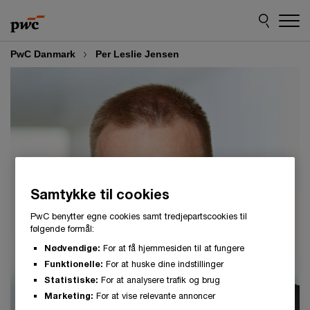
Skip
Skip
to
to
content
footer
PwC Danmark
Per Leslie Jensen
Samtykke til cookies
PwC benytter egne cookies samt tredjepartscookies til
følgende formål:
Nødvendige:
For at få hjemmesiden til at fungere
Funktionelle:
For at huske dine indstillinger
Statistiske:
For at analysere trafik og brug
Marketing:
For at vise relevante annoncer