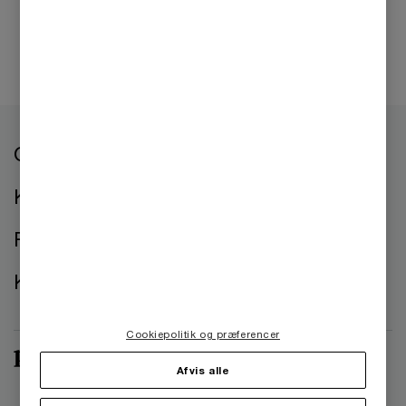
Følg PwC
Om os
Kontorer
Presse
Kontakt os
Cookiepolitik og præferencer
Afvis alle