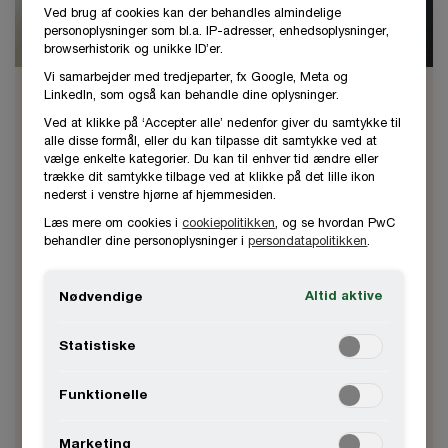
Ved brug af cookies kan der behandles almindelige
personoplysninger som bl.a. IP-adresser, enhedsoplysninger,
browserhistorik og unikke ID’er.
Vi samarbejder med tredjeparter, fx Google, Meta og
LinkedIn, som også kan behandle dine oplysninger.
Per Leslie Jensen
Ved at klikke på ‘Accepter alle’ nedenfor giver du samtykke til
Partner og Chief AI Officer
alle disse formål, eller du kan tilpasse dit samtykke ved at
vælge enkelte kategorier. Du kan til enhver tid ændre eller
København, PwC Denmark
trække dit samtykke tilbage ved at klikke på det lille ikon
nederst i venstre hjørne af hjemmesiden.
Per er Chief AI Officer og Partner i PwC
Læs mere om cookies i
cookiepolitikken
, og se hvordan PwC
behandler dine personoplysninger i
persondatapolitikken
.
Danmark og er ansvarlig for områderne
Forensic Technology, Fraud Analytics og AI.
Altid aktive
Nødvendige
Han har en dyb indsigt i data, AI og
compliance omkring disse.
Statistiske
Funktionelle
2441 1657
Kontakt
Marketing