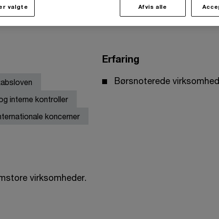
r valgte
Afvis alle
Acce
Erfaring
Børsnoterede virksomhed
kabsloven
g interne kontroller
nternationale koncerner
mstore virksomheder.