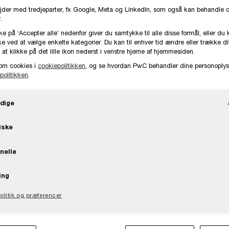
jder med tredjeparter, fx Google, Meta og LinkedIn, som også kan behandle 
.
3945 3223
Kontakt
ke på ‘Accepter alle’ nedenfor giver du samtykke til alle disse formål, eller du 
e ved at vælge enkelte kategorier. Du kan til enhver tid ændre eller trække d
København, PwC Danmark
 at klikke på det lille ikon nederst i venstre hjørne af hjemmesiden.
om cookies i
cookiepolitikken
, og se hvordan PwC behandler dine personoplys
politikken
.
dige
ise omfatter rådgivning om økonomisk optimering
iske
n rapportering, interne kontroller og risikostyring
nelle
 selskabs- og skattelovgivning og Kapitalmarked
ing
t ansat i PwC siden 1996 og har siden da arbejd
litik og præferencer
e store og mellemstore nationale og international