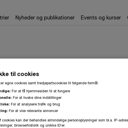
trier
Nyheder og publikationer
Events og kurser
Rasmus Friis Jørgensen
ke til cookies
er egne cookies samt tredjepartscookies til følgende formål:
Direktør og leder af revisionsforretninge
ndige:
For at få hjemmesiden til at fungere
København, PwC Denmark
onelle:
For at huske dine indstillinger
tiske:
For at analysere trafik og brug
ing:
For at vise relevante annoncer
Rasmus Friis Jørgensen er direktør og leder af 
f cookies kan der behandles almindelige personoplysninger som bl.a. IP-adres
primært store og mellemstore nationale og inter
ninger, browserhistorik og unikke ID’er.