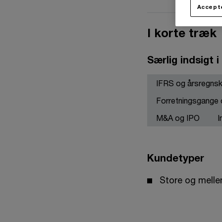
Accepte
I korte træk
Særlig indsigt i
IFRS og årsregns
Forretningsgange o
M&A og IPO
I
Kundetyper
Store og melle