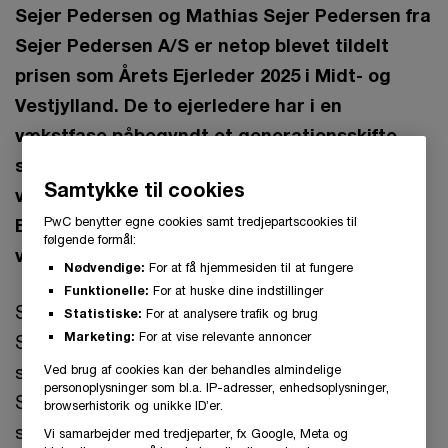
Sejer Pedersen og Mathias Sejer Pedersen fra
Sejer Pedersen A/S er netop blevet tildelt
prisen som Årets Ejerleder 2025 i Midt- og
Vestjylland. De to ejerledere har i en
vækstfase påbegyndt et generationsskifte,
sikret en robust økonomistyring og tilpasset
Samtykke til cookies
virksomheden til markedsvilkårene.
PwC benytter egne cookies samt tredjepartscookies til
Ejerlederne fik overrakt prisen ved en
følgende formål:
velbesøgt regionskåring i Herning.
Nødvendige:
For at få hjemmesiden til at fungere
Funktionelle:
For at huske dine indstillinger
Sejer Pedersen og Mathias Sejer Pedersen fra
Statistiske:
For at analysere trafik og brug
Marketing:
For at vise relevante annoncer
Sejer Pedersen A/S i Vildbjerg har vundet prisen
som Årets Ejerleder 2025 i Midt- og Vestjylland.
Ved brug af cookies kan der behandles almindelige
personoplysninger som bl.a. IP-adresser, enhedsoplysninger,
Sejer Pedersen grundlagde virksomheden alene
browserhistorik og unikke ID’er.
som en maskinstation med kun én traktor.
Vi samarbejder med tredjeparter, fx Google, Meta og