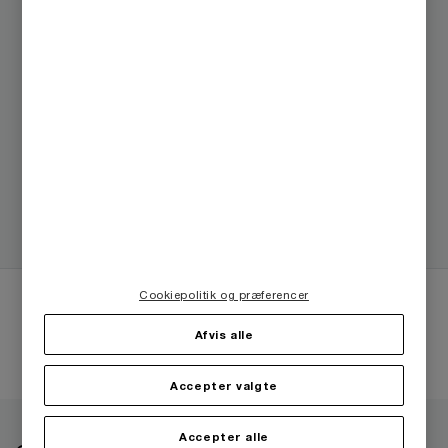
E-mail
Trine Tapdrup
Associate, København, PwC Denmark
6057 7067
E-mail
Cookiepolitik og præferencer
Følg PwC
Afvis alle
Accepter valgte
Accepter alle