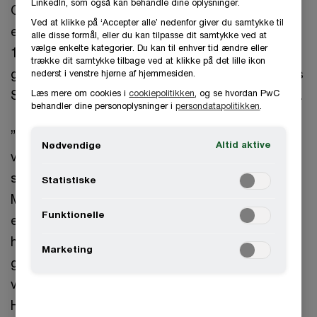
LinkedIn, som også kan behandle dine oplysninger.
Gennem årene har virksomheden udviklet sig og
Ved at klikke på ‘Accepter alle’ nedenfor giver du samtykke til
er i dag en entreprenørvirksomhed med mere end
alle disse formål, eller du kan tilpasse dit samtykke ved at
vælge enkelte kategorier. Du kan til enhver tid ændre eller
100 medarbejdere. Et igangsat og vellykket
trække dit samtykke tilbage ved at klikke på det lille ikon
generationsskifte har medført, at sønnen Mathias
nederst i venstre hjørne af hjemmesiden.
Sejer Pedersen nu indgår aktivt i ejerlederkredsen.
Læs mere om cookies i
cookiepolitikken
, og se hvordan PwC
behandler dine personoplysninger i
persondatapolitikken
.
”Virksomheden har haft bemærkelsesværdig
Altid aktive
Nødvendige
vækst gennem årene, først med Sejer Pedersen
som ejerleder, og senere også med sønnen
Statistiske
Mathias Sejer Pedersen som en integreret del af
Funktionelle
ejerlederkredsen. Det er imponerende, at de både
har formået at fastholde en robust økonomi og
Marketing
gennemføre et vellykket generationsskifte i en
vækstfase,” siger Mads Hornbæk, partner i PwC i
Herning, og fortsætter: