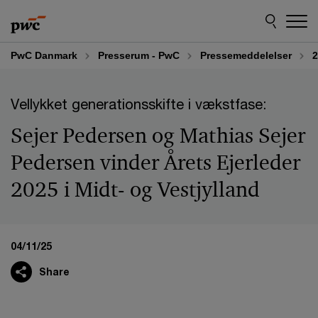
Skip
Skip
to
to
content
footer
PwC Danmark
Presserum - PwC
Pressemeddelelser
2
Vellykket generationsskifte i vækstfase:
Sejer Pedersen og Mathias Sejer
Pedersen vinder Årets Ejerleder
2025 i Midt- og Vestjylland
04/11/25
Share