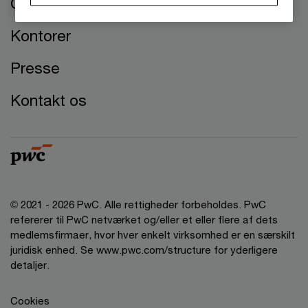
Om os
Kontorer
Presse
Kontakt os
© 2021 - 2026 PwC. Alle rettigheder forbeholdes. PwC
refererer til PwC netværket og/eller et eller flere af dets
medlemsfirmaer, hvor hver enkelt virksomhed er en særskilt
juridisk enhed. Se www.pwc.com/structure for yderligere
detaljer.
Cookies