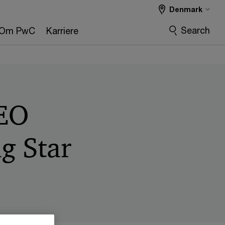
Denmark
Search
Om PwC
Karriere
LEO
g Star