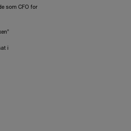
idde som CFO for
boxen”
at i