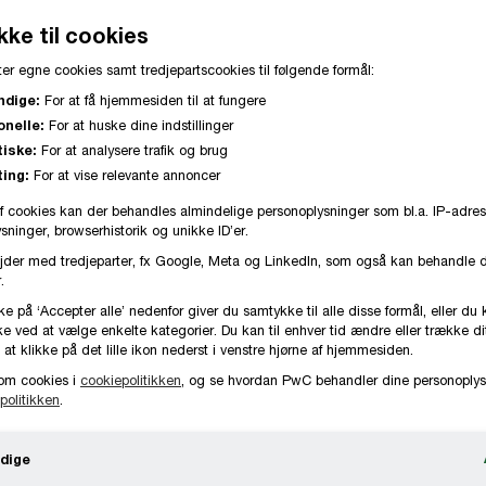
ke til cookies
er egne cookies samt tredjepartscookies til følgende formål:
ndige:
For at få hjemmesiden til at fungere
onelle:
For at huske dine indstillinger
stalenter er kåret, og de to vindere er Lasse Des
tiske:
For at analysere trafik og brug
ing:
For at vise relevante annoncer
ness Finance i LEO Pharma og Rikke Ryttergaard 
f cookies kan der behandles almindelige personoplysninger som bl.a. IP-adres
ting i Novo Nordisk. Priserne blev overrakt ved
ninger, browserhistorik og unikke ID’er.
 hos PwC i Hellerup.
jder med tredjeparter, fx Google, Meta og LinkedIn, som også kan behandle 
.
rets Risings Stars anerkendes finansprofiler, som alle
ke på ‘Accepter alle’ nedenfor giver du samtykke til alle disse formål, eller du 
e ved at vælge enkelte kategorier. Du kan til enhver tid ændre eller trække d
 deres virksomheder, og som samtidig vurderes at have 
 at klikke på det lille ikon nederst i venstre hjørne af hjemmesiden.
udvikle sig til fremtidige CFO’er i nogle af Danmarks st
om cookies i
cookiepolitikken
, og se hvordan PwC behandler dine personoplys
politikken
.
ere årrække.
dige
 repræsenterer hver deres vej mod en fremtidig CFO-rol