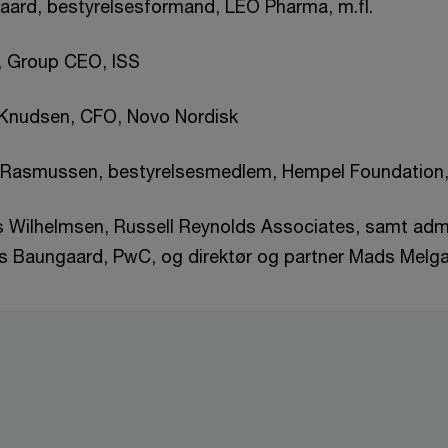
aard, bestyrelsesformand, LEO Pharma, m.fl.
, Group CEO, ISS
Knudsen, CFO, Novo Nordisk
d Rasmussen, bestyrelsesmedlem, Hempel Foundation,
ds Wilhelmsen, Russell Reynolds Associates, samt adm.
rs Baungaard, PwC, og direktør og partner Mads Melg