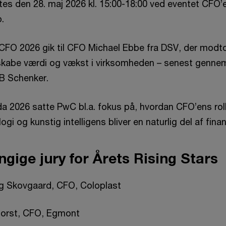
es den 28. maj 2026 kl. 15:00-18:00 ved eventet CFO
p.
CFO 2026 gik til CFO Michael Ebbe fra DSV, der modto
at skabe værdi og vækst i virksomheden – senest genn
DB Schenker.
 2026 satte PwC bl.a. fokus på, hvordan CFO’ens rolle 
ogi og kunstig intelligens bliver en naturlig del af fin
gige jury for Årets Rising Stars
g Skovgaard, CFO, Coloplast
horst, CFO, Egmont