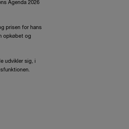
’ens Agenda 2026
g prisen for hans
em opkøbet og
udvikler sig, i
ansfunktionen.