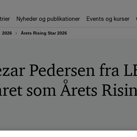
trier
Nyheder og publikationer
Events og kurser
2026
Årets Rising Star 2026
ezar Pedersen fra 
et som Årets Risin