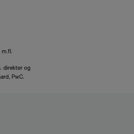
 m.fl.
 direktør og
aard, PwC.