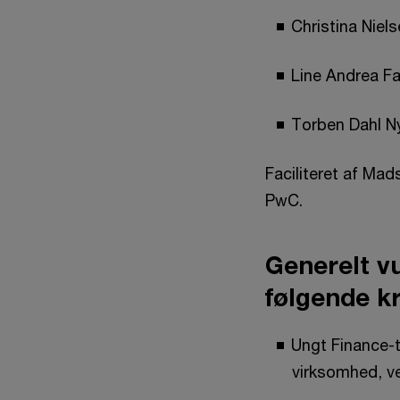
Christina Niel
Line Andrea 
Torben Dahl N
Faciliteret af Ma
PwC.
Generelt v
følgende kr
Ungt Finance-t
virksomhed, v