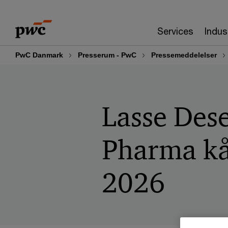
Skip
Skip
to
to
Services
Indus
content
footer
PwC Danmark
Presserum - PwC
Pressemeddelelser
Lasse Des
Pharma kår
2026