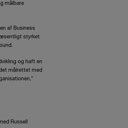
 og målbare
gen af Business
æsentligt styrket
around.
vikling og haft en
jdet målrettet med
ganisationen,”
 med Russell