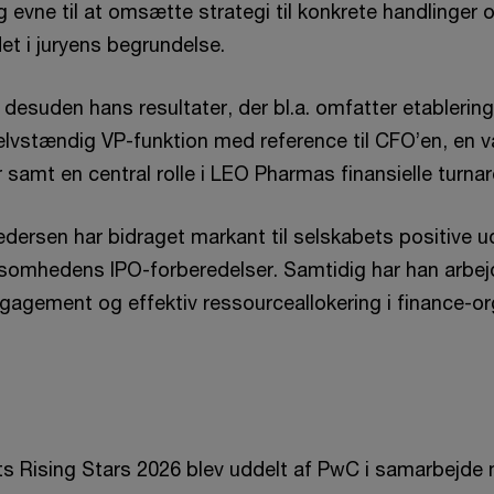
g evne til at omsætte strategi til konkrete handlinger
 det i juryens begrundelse.
desuden hans resultater, der bl.a. omfatter etablerin
lvstændig VP-funktion med reference til CFO’en, en v
 samt en central rolle i LEO Pharmas finansielle turn
dersen har bidraget markant til selskabets positive ud
irksomhedens IPO-forberedelser. Samtidig har han arbe
ngagement og effektiv ressourceallokering i finance-or
s Rising Stars 2026 blev uddelt af PwC i samarbejde