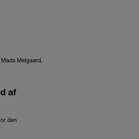
r Mads Melgaard,
d af
for den