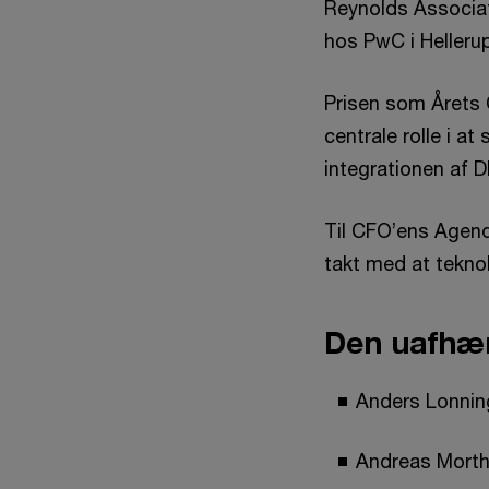
Reynolds Associat
hos PwC i Helleru
Prisen som Årets 
centrale rolle i 
integrationen af 
Til CFO’ens Agenda
takt med at teknol
Den uafhæn
Anders Lonnin
Andreas Mort