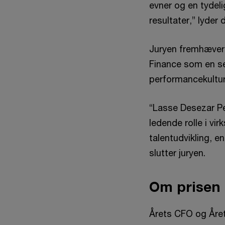
evner og en tydeli
resultater,” lyder
Juryen fremhæver 
Finance som en se
performancekultur
“Lasse Desezar Pe
ledende rolle i v
talentudvikling, e
slutter juryen.
Om prisen
Årets CFO og Året