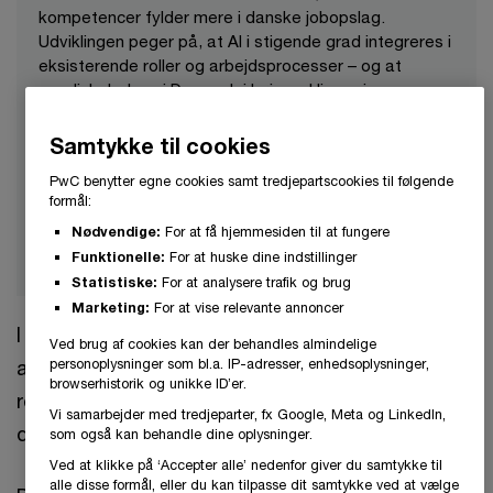
kompetencer fylder mere i danske jobopslag.
Udviklingen peger på, at AI i stigende grad integreres i
eksisterende roller og arbejdsprocesser – og at
værdiskabelsen i Danmark i høj grad ligger i
anvendelse og produktivitetsforbedring.
Samtykke til cookies
PwC benytter egne cookies samt tredjepartscookies til følgende
Download de danske resultater
formål:
Nødvendige:
For at få hjemmesiden til at fungere
Publikation
|
15/06/26
Funktionelle:
For at huske dine indstillinger
Statistiske:
For at analysere trafik og brug
Marketing:
For at vise relevante annoncer
I Danmark viser analysen en tydelig stigning i
Ved brug af cookies kan der behandles almindelige
personoplysninger som bl.a. IP-adresser, enhedsoplysninger,
andelen af jobopslag, der efterspørger AI-
browserhistorik og unikke ID’er.
relaterede kompetencer. I 2025 gjaldt det 3,2 % af
Vi samarbejder med tredjeparter, fx Google, Meta og LinkedIn,
danske jobopslag mod 2,1 % i 2024.
som også kan behandle dine oplysninger.
Ved at klikke på ‘Accepter alle’ nedenfor giver du samtykke til
alle disse formål, eller du kan tilpasse dit samtykke ved at vælge