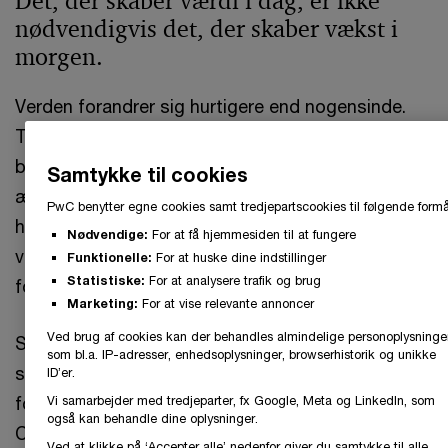
Det, der skaber værdi i dag, er ikke
nødvendigvis det, der skaber vækst i
morgen.
Verden forandrer sig hurtigere end nogensinde.
Teknologier som agentic AI, nye krav til
bæredygtighed, skiftende kundebehov og
Samtykke til cookies
ændrede markedsvilkår flytter fundamentalt på,
PwC benytter egne cookies samt tredjepartscookies til følgende formå
hvor og hvordan værdi skabes. For mange
Nødvendige:
For at få hjemmesiden til at fungere
virksomheder betyder det, at den nuværende
Funktionelle:
For at huske dine indstillinger
Statistiske:
For at analysere trafik og brug
forretningsmodel er under pres.
Marketing:
For at vise relevante annoncer
Ved brug af cookies kan der behandles almindelige personoplysninge
Samtidig er retningen tydelig: Virksomheder ser i
som bl.a. IP-adresser, enhedsoplysninger, browserhistorik og unikke
stigende grad reinvention som en forudsætning
ID’er.
for vækst. Over 42% af de 4.454 adspurgte
Vi samarbejder med tredjeparter, fx Google, Meta og LinkedIn, som
også kan behandle dine oplysninger.
CEO’er angiver, at deres virksomhed er begyndt
Ved at klikke på ‘Accepter alle’ nedenfor giver du samtykke til alle