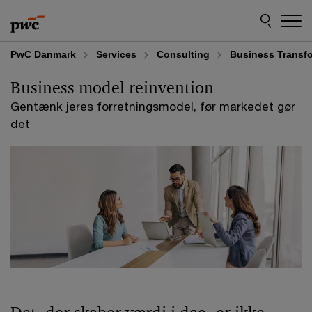
Skip
Skip
to
to
content
footer
PwC Danmark
Services
Consulting
Business Transf
Business model reinvention
Gentænk jeres forretningsmodel, før markedet gør
det