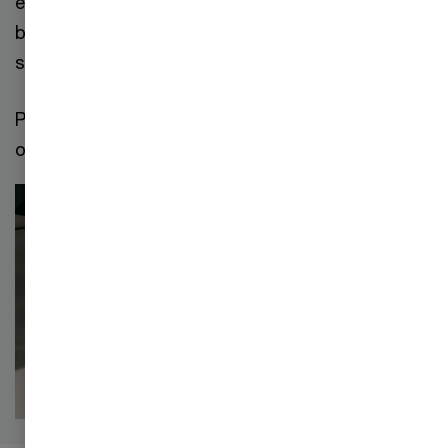
eller tilpasse sig et marked i hastig forandring, er
business model reinvention et centralt næste
skridt.
PwC hjælper med at identificere mulighederne og
omsætte dem til langsigtet, bæredygtig vækst.