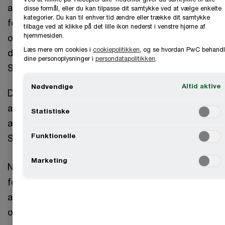
at konkurrere i nye markeder inden for de seneste
disse formål, eller du kan tilpasse dit samtykke ved at vælge enkelte
kategorier. Du kan til enhver tid ændre eller trække dit samtykke
fem år, og 44% af virksomheder med
tilbage ved at klikke på det lille ikon nederst i venstre hjørne af
hjemmesiden.
opkøbsplaner forventer at investere uden for
Læs mere om cookies i
cookiepolitikken
, og se hvordan PwC behandl
deres nuværende branche (PwC Global CEO
dine personoplysninger i
persondatapolitikken
.
Survey 2026).
Altid aktive
Nødvendige
De teknologisk førende virksomheder handler
allerede: 85% er klar til at gennemføre større
Statistiske
ændringer i deres forretningsmodel (PwC Pulse
Funktionelle
Survey 2025).
Marketing
Nye forretningsmodeller opstår, værdikæder
forskydes, og konkurrencen kommer fra nye
aktører. Det er derfor ikke længere nok at
optimere det eksisterende. Det er et strategisk