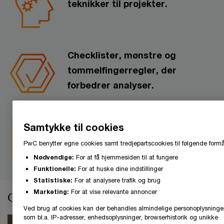
teknikker til projekter.
Checklister, mønstre og
tommelfingerregler, der
forbedrer analyser.
Kendskab til branchestandarder
Samtykke til cookies
og bedste praksis i
PwC benytter egne cookies samt tredjepartscookies til følgende formå
forretningsmodellering.
Nødvendige:
For at få hjemmesiden til at fungere
Funktionelle:
For at huske dine indstillinger
Statistiske:
For at analysere trafik og brug
Marketing:
For at vise relevante annoncer
Om kurset
Ved brug af cookies kan der behandles almindelige personoplysninge
som bl.a. IP-adresser, enhedsoplysninger, browserhistorik og unikke