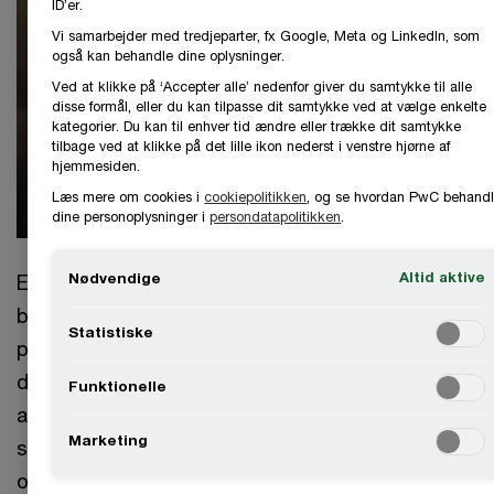
ID’er.
Vi samarbejder med tredjeparter, fx Google, Meta og LinkedIn, som
også kan behandle dine oplysninger.
Ved at klikke på ‘Accepter alle’ nedenfor giver du samtykke til alle
disse formål, eller du kan tilpasse dit samtykke ved at vælge enkelte
kategorier. Du kan til enhver tid ændre eller trække dit samtykke
tilbage ved at klikke på det lille ikon nederst i venstre hjørne af
hjemmesiden.
Læs mere om cookies i
cookiepolitikken
, og se hvordan PwC behandl
dine personoplysninger i
persondatapolitikken
.
Altid aktive
Nødvendige
En god forståelse af forretningens processer og
begreber er afgørende for at lykkes med IT
Statistiske
projekter. Brugen af modeller i form af
diagrammer og beskrivelser undervejs hjælper til
Funktionelle
at stille de rigtige spørgsmål og fastholde
Marketing
svarene, både ved kortlægning af nu-situationen
og fastlæggelse af den fremtidige situation.