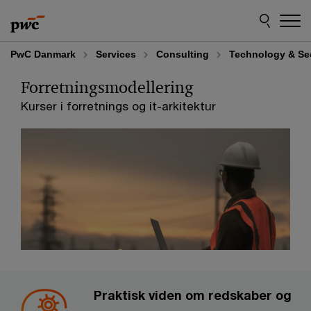
Skip
Skip
to
to
content
footer
PwC Danmark
Services
Consulting
Technology & Se
Forretningsmodellering
Kurser i forretnings og it-arkitektur
Praktisk viden om redskaber og