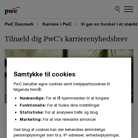
Skip
Skip
to
to
content
footer
PwC Danmark
Karriere i PwC
Vi gør en forskel i et stærk
Tilmeld dig PwC’s karrierenyhedsbrev
Samtykke til cookies
PwC benytter egne cookies samt tredjepartscookies til
følgende formål:
Nødvendige:
For at få hjemmesiden til at fungere
Funktionelle:
For at huske dine indstillinger
I vores karrierenyhedsbrev får du hver måned
Statistiske:
For at analysere trafik og brug
invitationer til spændende events og kurser, nyeste
Marketing:
For at vise relevante annoncer
ledige stillinger, guides og gode råd til din karriere.
Ved brug af cookies kan der behandles almindelige
personoplysninger som bl.a. IP-adresser, enhedsoplysninger,