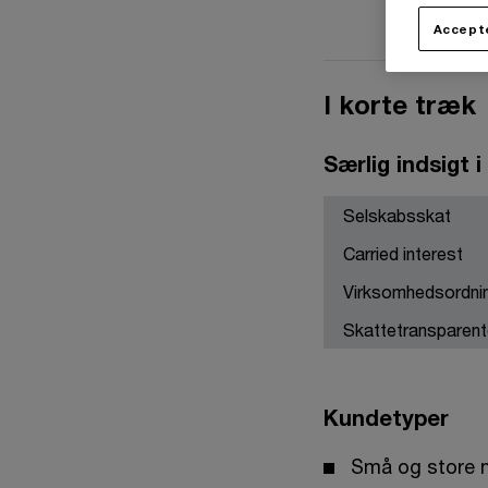
Accepte
I korte træk
Særlig indsigt i
Selskabsskat
Carried interest
Virksomhedsordni
Skattetransparent
Kundetyper
Små og store n