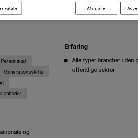
r valgte
Afvis alle
Acce
Erfaring
Alle typer brancher i den 
Personskat
offentlige sektor
Generationsskifte
ng
e enheder
ationale og