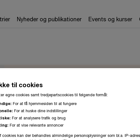
trier
Nyheder og publikationer
Events og kurser
Marc Tinggaard Fryden
ke til cookies
er egne cookies samt tredjepartscookies til følgende formål:
Partner
ndige:
For at få hjemmesiden til at fungere
København, PwC Denmark
onelle:
For at huske dine indstillinger
tiske:
For at analysere trafik og brug
Marc er Tax partner i Compliance & Wealth. Med 
ing:
For at vise relevante annoncer
selskabsskat, er han ekspert i at løse kompleks
f cookies kan der behandles almindelige personoplysninger som bl.a. IP-adres