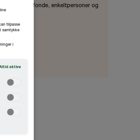
 både kapitalfonde, enkeltpersoner og
dine
kan tilpasse
it samtykke
ninger i
Altid aktive
kat,
t carried
soner.