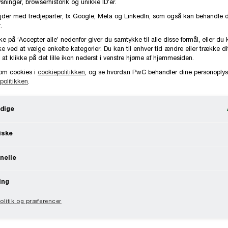
ninger, browserhistorik og unikke ID’er.
rapporterings- og skatte-compliance forhold for
jder med tredjeparter, fx Google, Meta og LinkedIn, som også kan behandle 
selskaber.
.
ke på ‘Accepter alle’ nedenfor giver du samtykke til alle disse formål, eller du 
e ved at vælge enkelte kategorier. Du kan til enhver tid ændre eller trække d
2056 7919
Kontakt
 at klikke på det lille ikon nederst i venstre hjørne af hjemmesiden.
om cookies i
cookiepolitikken
, og se hvordan PwC behandler dine personoplys
København, PwC Danmark
politikken
.
dige
iske
nelle
e omfatter rådgivning om
personskat
, selskabss
rhold, rapportering for transparente enheder sam
ing
litik og præferencer
år af både selskaber, kapitalfonde og enkeltper