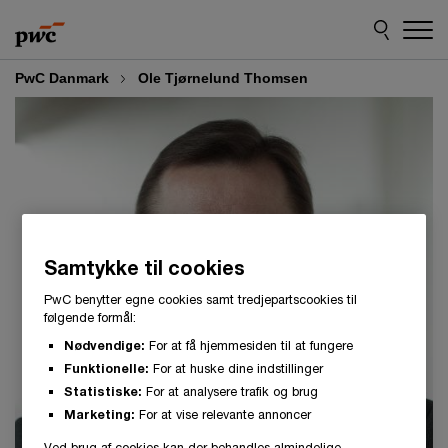
Skip
Skip
to
to
content
footer
PwC Danmark
Ole Tjørnelund Thomsen
Samtykke til cookies
PwC benytter egne cookies samt tredjepartscookies til
følgende formål:
Nødvendige:
For at få hjemmesiden til at fungere
Funktionelle:
For at huske dine indstillinger
Statistiske:
For at analysere trafik og brug
Marketing:
For at vise relevante annoncer
Ved brug af cookies kan der behandles almindelige