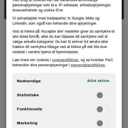
personoplysninger som bl.a. IP-adresser, enhedsoplysninger,
browserhistorik og unikke ID’er.
Vi samarbejder med tredjeparter, fx Google, Meta og
LinkedIn, som også kan behandle dine oplysninger.
Ole Tjørnelund Thomsen
Ved at klikke på ‘Accepter alle’ nedenfor giver du samtykke til
alle disse formål, eller du kan tilpasse dit samtykke ved at
Partner, statsaut. revisor
vælge enkelte kategorier. Du kan til enhver tid ændre eller
trække dit samtykke tilbage ved at klikke på det lille ikon
København, PwC Denmark
nederst i venstre hjørne af hjemmesiden.
Læs mere om cookies i
cookiepolitikken
, og se hvordan PwC
Ole er statsautoriseret revisor med mere end
behandler dine personoplysninger i
persondatapolitikken
.
25 års erfaring som revisions partner i PwC.
Altid aktive
Nødvendige
2030 2882
Statistiske
Kontakt
Funktionelle
København, PwC Danmark
Marketing