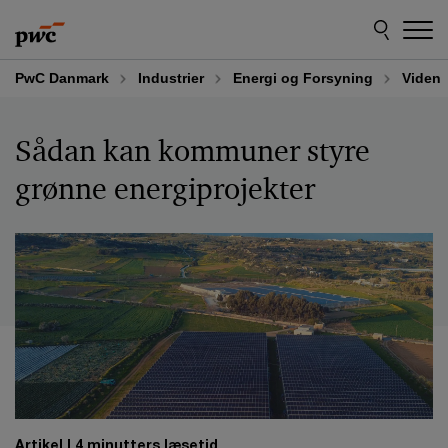
Skip
Skip
to
to
content
footer
PwC Danmark
Industrier
Energi og Forsyning
Viden
Sådan kan kommuner styre
grønne energiprojekter
Artikel
4 minutters læsetid