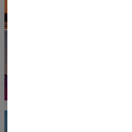
Artikel
Energiø Bornholm: Havvind er
blevet sikkerhedspolitik
Mens Folkemødet i år var præget af debatter om
oprustning og europæisk sikkerhed, har regeringen
samtidig lagt op til en udbygning af havvind i både
Nordsøen og Østersøen.
Arrangementer
Webinar: Elhandel og finansiel
risikostyring i energiintensive