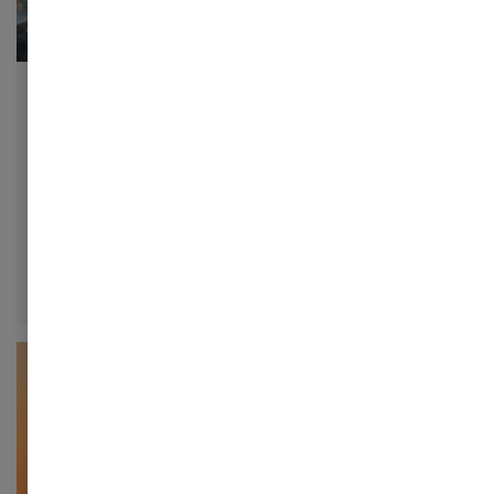
Arrangementer
Webinar: Modstandsdygtighed i
praksis - sådan forbereder I jer på
CER-loven
Er jeres organisation klar til CER-loven? Få indsigt i de
nye krav til operationel modstandsdygtighed,
beredskab og sikkerhed – og bliv klogere på, hvordan I
styrker robustheden i praksis.