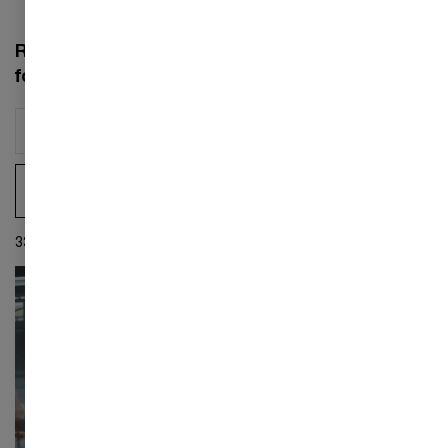
Relateret indhold inden for
forsyningsbranchen
Filter by
33 Resultater