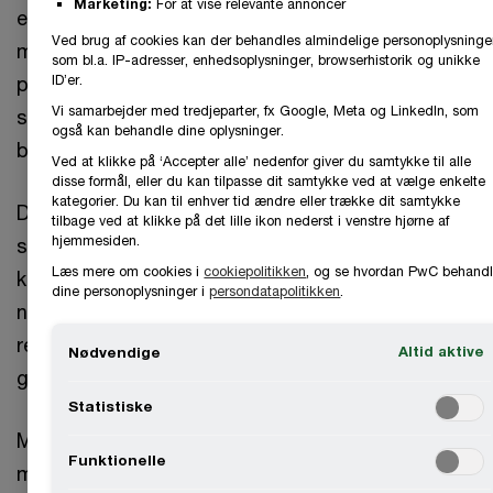
Marketing:
For at vise relevante annoncer
elektrificering af fjernvarmen, som kræver store
Ved brug af cookies kan der behandles almindelige personoplysninge
mængder stabil strøm. Derfor skal der etableres
som bl.a. IP-adresser, enhedsoplysninger, browserhistorik og unikke
ID’er.
produktionskapacitet ny i form af vindmølle- og
Vi samarbejder med tredjeparter, fx Google, Meta og LinkedIn, som
solcelleparker, samt power-to-X-anlæg og
også kan behandle dine oplysninger.
batteriparker så overskudsstrømmen kan lagres.
Ved at klikke på ‘Accepter alle’ nedenfor giver du samtykke til alle
disse formål, eller du kan tilpasse dit samtykke ved at vælge enkelte
kategorier. Du kan til enhver tid ændre eller trække dit samtykke
Derfor er der i øjeblikket gang i en lang række
tilbage ved at klikke på det lille ikon nederst i venstre hjørne af
hjemmesiden.
store infrastrukturprojekter, og flere vil følge i de
Læs mere om cookies i
cookiepolitikken
, og se hvordan PwC behandl
kommende år. I løbet af efteråret 2025 åbnes et
dine personoplysninger i
persondatapolitikken
.
ny havvindudbud, og selvom vindmøllerne bliver
rejst til havs, skal strømmen føres ind til og videre
Altid aktive
Nødvendige
gennem landet.
Statistiske
Mange af energianlæggene etableres i kommuner
Funktionelle
med lav befolkningstæthed, især i jyske