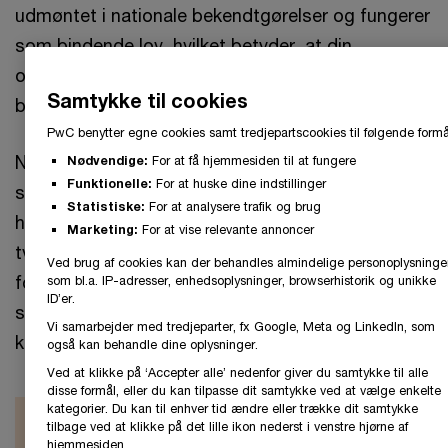
udmøntet i nationale bekendtgørelser og fungerer
som bindende lov, hvilket betyder, at din
organisation vil skulle efterleve kravene i
Samtykke til cookies
bekendtgørelsen.
PwC benytter egne cookies samt tredjepartscookies til følgende formå
NIS2-direktivet udvider kravene og
Nødvendige:
For at få hjemmesiden til at fungere
Funktionelle:
For at huske dine indstillinger
sanktioneringen af cybersikkerhed for at
Statistiske:
For at analysere trafik og brug
harmonisere og strømline sikkerhedsniveauet på
Marketing:
For at vise relevante annoncer
tværs af medlemslandene, og med skærpede krav
Ved brug af cookies kan der behandles almindelige personoplysninge
for flere sektorer, betyder det, at din organisation
som bl.a. IP-adresser, enhedsoplysninger, browserhistorik og unikke
ID’er.
skal forholde sig til blandt andet risikostyring,
Vi samarbejder med tredjeparter, fx Google, Meta og LinkedIn, som
kontrol og tilsyn.
også kan behandle dine oplysninger.
Ved at klikke på ‘Accepter alle’ nedenfor giver du samtykke til alle
disse formål, eller du kan tilpasse dit samtykke ved at vælge enkelte
kategorier. Du kan til enhver tid ændre eller trække dit samtykke
tilbage ved at klikke på det lille ikon nederst i venstre hjørne af
Sådan implementerer du NIS2-
hjemmesiden.