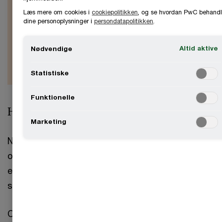
kravene
Læs mere om cookies i
cookiepolitikken
, og se hvordan PwC behandl
dine personoplysninger i
persondatapolitikken
.
Hent vores trin-for-trin-guide
Altid aktive
Nødvendige
Download
Statistiske
Funktionelle
Hvem er omfattet af NIS2-direktivet?
Marketing
NIS2 udvider i væsentlig grad omfanget af
organisationer, og skelner mellem ”essentielle
entiteter” og ”vigtige entiteter” (se samtlige
sektorer i tabel nedenfor).
Omfanget af sektorer udvides (se samtlige