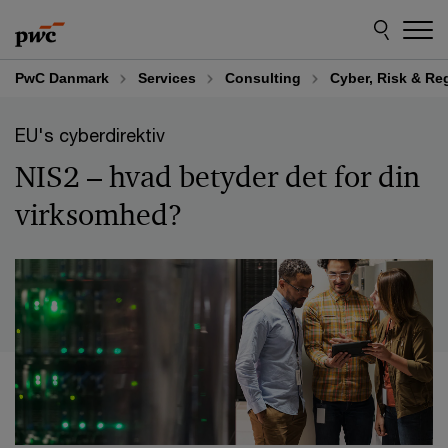
Skip
Skip
to
to
content
footer
PwC Danmark
Services
Consulting
Cyber, Risk & Re
EU's cyberdirektiv
NIS2 – hvad betyder det for din
virksomhed?