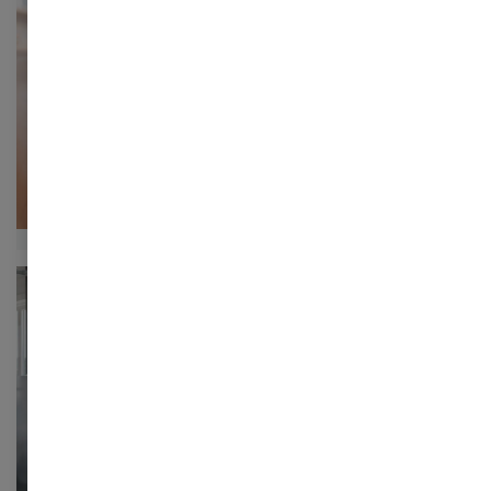
Artikel
Identity Governance: Derfor er
manglende overblik over adgange
en strategisk risiko
Manglende overblik over medarbejderes adgang kan
koste dyrt i bøder og tabt tillid. Få styr på, hvem der har
adgang til hvad, og undgå kritiske datalæk.