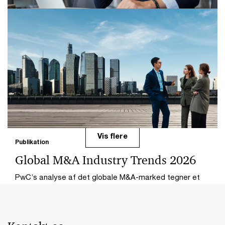
Publikation
Børshåndbogen 2026
Få overblik over relevante regler og processer før,
under og efter børsnotering af aktier. Download hele
håndbogen her.
Vis flere
Publikation
Global M&A Industry Trends 2026
PwC’s analyse af det globale M&A-marked tegner et
billede af tre centrale udviklinger, som kommer til at
præge markedet i 2026.