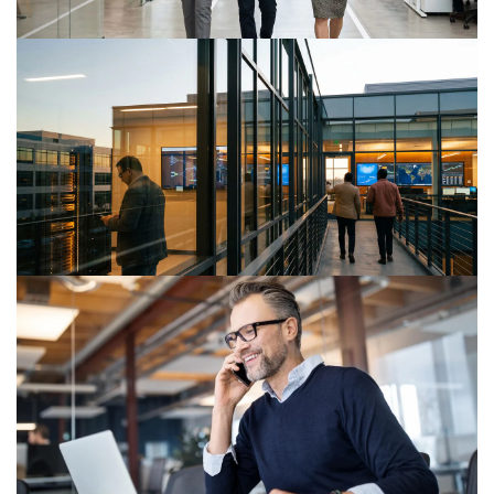
Publikation
EMEA IPO Watch H1 2026
Den lovende start for europæiske børsnoteringer
fortsætter i Q2 2026.
Publikation
Nordic IPO Watch H1 2026
PwC Nordic IPO Watch er en analyse af markedet for
børsnoteringer i Danmark, Finland, Island, Norge og
Sverige.