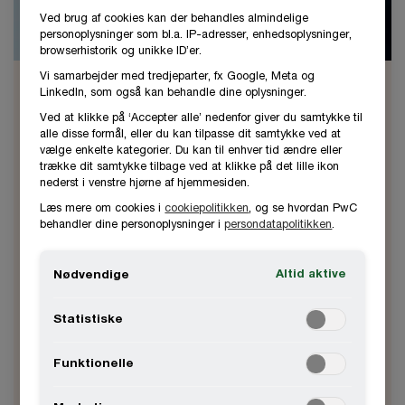
Ved brug af cookies kan der behandles almindelige
personoplysninger som bl.a. IP-adresser, enhedsoplysninger,
browserhistorik og unikke ID’er.
Vi samarbejder med tredjeparter, fx Google, Meta og
Henrik Kragh
LinkedIn, som også kan behandle dine oplysninger.
Ved at klikke på ‘Accepter alle’ nedenfor giver du samtykke til
Partner, Assurance, statsaut. revisor
alle disse formål, eller du kan tilpasse dit samtykke ved at
Aarhus, PwC Denmark
vælge enkelte kategorier. Du kan til enhver tid ændre eller
trække dit samtykke tilbage ved at klikke på det lille ikon
nederst i venstre hjørne af hjemmesiden.
Henrik Kragh er partner og leder af PwC’s
Læs mere om cookies i
cookiepolitikken
, og se hvordan PwC
behandler dine personoplysninger i
persondatapolitikken
.
betjening af top 100-1.000 virksomheder i
Østjylland.
Altid aktive
Nødvendige
2346 8246
Statistiske
Kontakt
Funktionelle
Aarhus, PwC Danmark