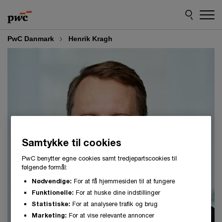
Skip
Skip
to
to
content
footer
PwC Danmark
Henrik Kragh
Samtykke til cookies
PwC benytter egne cookies samt tredjepartscookies til
følgende formål:
Nødvendige:
For at få hjemmesiden til at fungere
Funktionelle:
For at huske dine indstillinger
Statistiske:
For at analysere trafik og brug
Marketing:
For at vise relevante annoncer