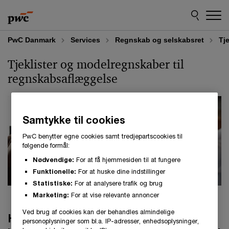
Skip
Skip
to
to
content
footer
PwC Danmark
Services
Regnskab og selskabsret
Tj
Tjeklister og modelregnskaber til
regnskabsaflæggelse
Samtykke til cookies
PwC benytter egne cookies samt tredjepartscookies til
følgende formål:
Nødvendige:
For at få hjemmesiden til at fungere
Funktionelle:
For at huske dine indstillinger
Statistiske:
For at analysere trafik og brug
Marketing:
For at vise relevante annoncer
Ved brug af cookies kan der behandles almindelige
Her kan du nemt og hurtigt
personoplysninger som bl.a. IP-adresser, enhedsoplysninger,