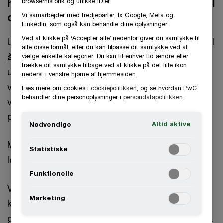
hente Tjeklister og modelregnskaber til
browserhistorik og unikke ID’er.
din regnskabsaflæggelse
Vi samarbejder med tredjeparter, fx Google, Meta og
LinkedIn, som også kan behandle dine oplysninger.
Ved at klikke på ‘Accepter alle’ nedenfor giver du samtykke til
Uanset om du aflægger
årsregnskab
i henhold til
alle disse formål, eller du kan tilpasse dit samtykke ved at
årsregnskabsloven
eller i henhold til
IFRS
– og
vælge enkelte kategorier. Du kan til enhver tid ændre eller
trække dit samtykke tilbage ved at klikke på det lille ikon
uanset om du driver en almindelig lille dansk
nederst i venstre hjørne af hjemmesiden.
virksomhed eller er ansvarlig for en børsnotereret
Læs mere om cookies i
cookiepolitikken
, og se hvordan PwC
behandler dine personoplysninger i
persondatapolitikken
.
virksomhed, så kan du få de tjeklister, som
passer din virksomhed.
Altid aktive
Nødvendige
Med PwC’s tjeklister og modelregnskaber kan du
Statistiske
lette regnskabsaflæggelsen.
Funktionelle
Vælg de kriterier, der passer til din virksomhed og
Marketing
klik ”Næste”. Herefter åbnes en liste over de
gældende tjeklister, der passer til din virksomhed.