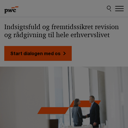
Skip
Skip
to
to
content
footer
Indsigtsfuld og fremtidssikret revision
og rådgivning til hele erhvervslivet
Start dialogen med os