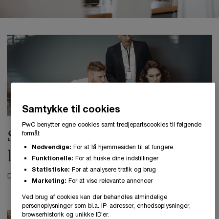
Samtykke til cookies
PwC benytter egne cookies samt tredjepartscookies til følgende
Sådan forbereder I jer på CER-
formål:
Nødvendige:
For at få hjemmesiden til at fungere
loven
Funktionelle:
For at huske dine indstillinger
Statistiske:
For at analysere trafik og brug
Deltag i vores webinar om modstandsdygtighed i praksis.
Marketing:
For at vise relevante annoncer
Ved brug af cookies kan der behandles almindelige
personoplysninger som bl.a. IP-adresser, enhedsoplysninger,
browserhistorik og unikke ID’er.