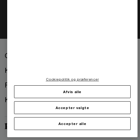
Følg PwC
Om os
Kontorer
Cookiepolitik og præferencer
Presse
Afvis alle
Kontakt os
Accepter valgte
Accepter alle