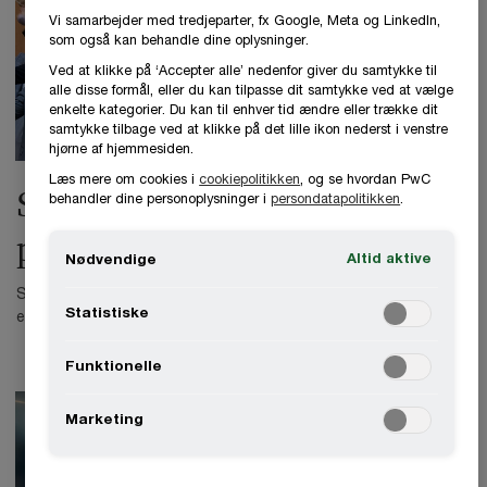
Vi samarbejder med tredjeparter, fx Google, Meta og LinkedIn,
som også kan behandle dine oplysninger.
Ved at klikke på ‘Accepter alle’ nedenfor giver du samtykke til
alle disse formål, eller du kan tilpasse dit samtykke ved at vælge
enkelte kategorier. Du kan til enhver tid ændre eller trække dit
samtykke tilbage ved at klikke på det lille ikon nederst i venstre
hjørne af hjemmesiden.
Læs mere om cookies i
cookiepolitikken
, og se hvordan PwC
Stort tillykke til vores nye
behandler dine personoplysninger i
persondatapolitikken
.
partnere og directors
Altid aktive
Nødvendige
Stærke kompetencer, nysgerrighed, innovation og udvikling. Vi
Statistiske
er stolte af vores mange nye partnere og directors.
Funktionelle
Marketing