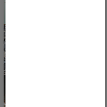
Kundecase
Styrelsen for Patientsikkerhed
optimerer arbejdsgange med hjælp
fra PwC
Kundecase
H.J. Hansen vælger PwC som revisor