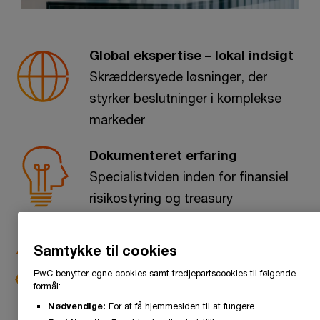
Global ekspertise – lokal indsigt
Skræddersyede løsninger, der
styrker beslutninger i komplekse
markeder
Dokumenteret erfaring
Specialistviden inden for finansiel
risikostyring og treasury
Helhedsorienteret tilgang
Samtykke til cookies
Vi sikrer sammenhæng fra
PwC benytter egne cookies samt tredjepartscookies til følgende
overordnet strategi til daglig drift
formål:
Nødvendige:
For at få hjemmesiden til at fungere