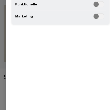
Funktionelle
Marketing
Sådan kan vi hjælpe
Finansiel risikostyring
Identificerer, måler og styrer
finansielle risici gennem klare