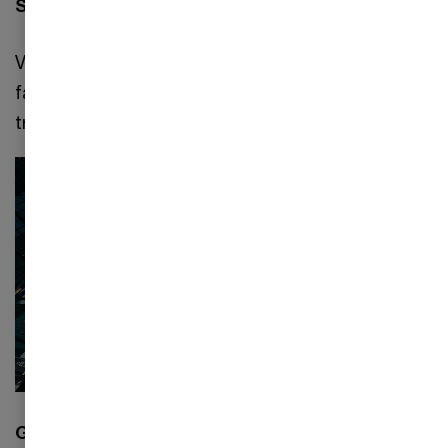
Specialiserede kompetencer
Vores team på +20 konsulenter kombinerer dyb
faglighed i finansielle markeder, risikomodeller og
treasury med avancerede digitale løsninger.
Globalt netværk