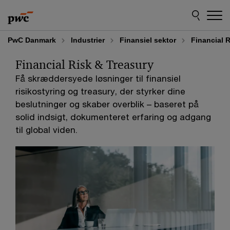
Skip
Skip
to
to
content
footer
PwC Danmark
Industrier
Finansiel sektor
Financial 
Financial Risk & Treasury
Få skræddersyede løsninger til finansiel
risikostyring og treasury, der styrker dine
beslutninger og skaber overblik – baseret på
solid indsigt, dokumenteret erfaring og adgang
til global viden.