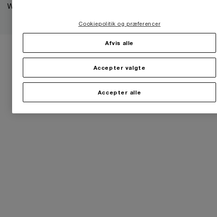
Whistleblower
Cookiepolitik og præferencer
Afvis alle
Accepter valgte
Accepter alle