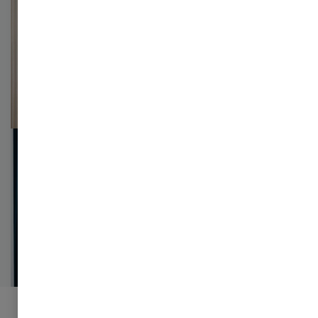
regulatoriske krav til bedre
brugeroplevelse
Sådan påvirker European Accessibility Act (EAA) din
virksomhed med nye krav til digital tilgængelighed for
80 millioner handicappede EU-borgere.
Perspektiver på effektiv inkasso og
gældsinddrivelsesprocesser
Virksomheder skal nu arbejde strategisk med inkasso
og gældsinddrivelse pga. skærpet regulering og
mediefokus. Effektive, enkle og præcise processer er
afgørende i en kompleks teknologisk og regulatorisk
tid.