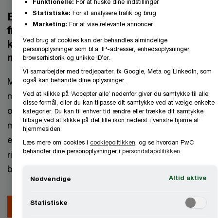
Funktionelle:
For at huske dine indstillinger
Statistiske:
For at analysere trafik og brug
Er jeres virksomhed klar til at håndtere
Marketing:
For at vise relevante annoncer
fremtidens regulering og den stigende
Ved brug af cookies kan der behandles almindelige
kompleksitet på de finansielle
personoplysninger som bl.a. IP-adresser, enhedsoplysninger,
markeder?
browserhistorik og unikke ID’er.
Vi samarbejder med tredjeparter, fx Google, Meta og LinkedIn, som
Mange virksomheder oplever i dag, at øget
også kan behandle dine oplysninger.
Ved at klikke på ‘Accepter alle’ nedenfor giver du samtykke til alle
markedsvolatilitet, skærpede krav til governance
disse formål, eller du kan tilpasse dit samtykke ved at vælge enkelte
og compliance samt fragmenterede data og
kategorier. Du kan til enhver tid ændre eller trække dit samtykke
tilbage ved at klikke på det lille ikon nederst i venstre hjørne af
manuelle processer gør det vanskeligt at bevare
hjemmesiden.
et klart overblik over eksponeringer, likviditet og
Læs mere om cookies i
cookiepolitikken
, og se hvordan PwC
behandler dine personoplysninger i
persondatapolitikken
.
risici og samtidig levere rettidig, konsistent og
beslutningsrelevant rapportering til ledelsen.
Altid aktive
Nødvendige
Statistiske
Få en uforpligtende samtale