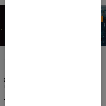
Trusselsbilledet
Cyberrisici tager et stort spring op på
listen over trusler i 2024
CEO Survey 2024 viser endvidere, at de danske
topchefer samlet set føler sig mindre