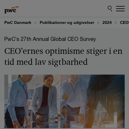
Skip
Skip
to
to
content
footer
PwC Danmark
Publikationer og udgivelser
2024
CEO 
PwC’s 27th Annual Global CEO Survey
CEO’ernes optimisme stiger i en
tid med lav sigtbarhed