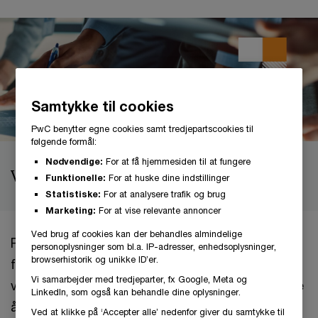
Samtykke til cookies
PwC benytter egne cookies samt tredjepartscookies til
følgende formål:
Nødvendige:
For at få hjemmesiden til at fungere
Vækstforventninger
Funktionelle:
For at huske dine indstillinger
Statistiske:
For at analysere trafik og brug
Marketing:
For at vise relevante annoncer
Ved brug af cookies kan der behandles almindelige
PwC’s 27. CEO Survey 2024 viser, at væsentlig
personoplysninger som bl.a. IP-adresser, enhedsoplysninger,
browserhistorik og unikke ID’er.
flere danske CEO’er i år tror på vækst i
Vi samarbejder med tredjeparter, fx Google, Meta og
verdensøkonomien (31 % i år mod blot 8 % sidste
LinkedIn, som også kan behandle dine oplysninger.
år), eller at den forbliver på samme niveau (23 % i
Ved at klikke på ‘Accepter alle’ nedenfor giver du samtykke til