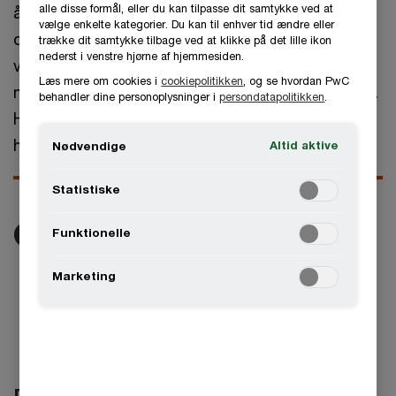
alle disse formål, eller du kan tilpasse dit samtykke ved at
år mod 6 % sidste år). Modsat forventer 46 % af
vælge enkelte kategorier. Du kan til enhver tid ændre eller
de danske topledere, at væksten i
trække dit samtykke tilbage ved at klikke på det lille ikon
nederst i venstre hjørne af hjemmesiden.
verdensøkonomien vil falde de kommende 12
Læs mere om cookies i
cookiepolitikken
, og se hvordan PwC
måneder, og det er væsentlig færre end sidste år.
behandler dine personoplysninger i
persondatapolitikken
.
Her forventede 86 % et fald, hvilket var det
højeste niveau i 10 år.
Altid aktive
Nødvendige
Statistiske
Flere CEO’er tror på
❯
Funktionelle
❮
vækst i
1 / 2
Marketing
verdensøkonomien
end for 12 måneder
siden
Danmark