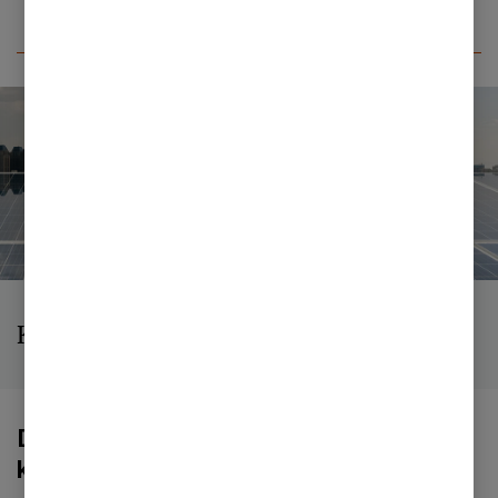
Klimadagsordenen
Danske topledere går foran med
klimainitiativer