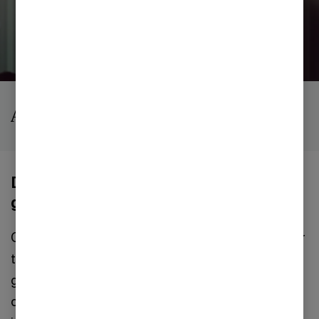
AI
Danske topledere ser stor værdi i
generativ AI
CEO Survey 2024 viser, at danske CEO’er har stor
tiltro til generativ AI. 54 % er i høj eller meget høj
grad enige i, at AI markant vil ændre måden, som
deres virksomhed skaber og leverer værdi på